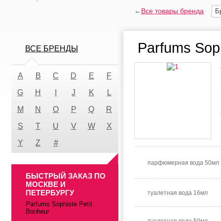
←
Все товары бренда
Б
Parfums Soph
ВСЕ БРЕНДЫ
A
B
C
D
E
F
G
H
I
J
K
L
M
N
O
P
Q
R
S
T
U
V
W
X
Y
Z
#
парфюмерная вода 50мл
БЫСТРЫЙ ЗАКАЗ ПО
МОСКВЕ И
ПЕТЕРБУРГУ
туалетная вода 16мл
Parfums Sophiste Petit
Bonheur