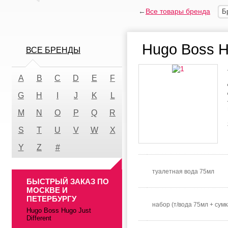
←
Все товары бренда
Б
Hugo Boss Hu
ВСЕ БРЕНДЫ
A
B
C
D
E
F
G
H
I
J
K
L
M
N
O
P
Q
R
S
T
U
V
W
X
Y
Z
#
туалетная вода 75мл
БЫСТРЫЙ ЗАКАЗ ПО
МОСКВЕ И
ПЕТЕРБУРГУ
набор (т/вода 75мл + сумк
Hugo Boss Hugo Just
Different