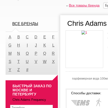
←
Все товары бренда
Б
Chris Adams
ВСЕ БРЕНДЫ
A
B
C
D
E
F
G
H
I
J
K
L
M
N
O
P
Q
R
S
T
U
V
W
X
Y
Z
#
парфюмерная вода 100м
БЫСТРЫЙ ЗАКАЗ ПО
МОСКВЕ И
Способы доставки:
ПЕТЕРБУРГУ
Chris Adams Frequency