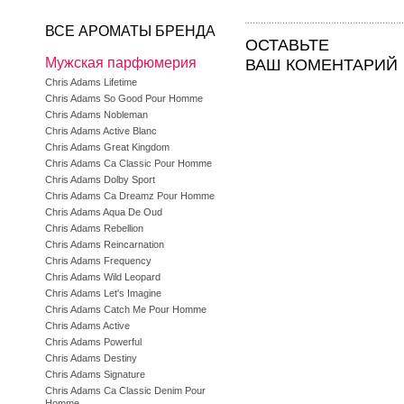
ВСЕ АРОМАТЫ БРЕНДА
ОСТАВЬТЕ
Мужская парфюмерия
ВАШ КОМЕНТАРИЙ
Chris Adams Lifetime
Chris Adams So Good Pour Homme
Chris Adams Nobleman
Chris Adams Active Blanc
Chris Adams Great Kingdom
Chris Adams Ca Classic Pour Homme
Chris Adams Dolby Sport
Chris Adams Ca Dreamz Pour Homme
Chris Adams Aqua De Oud
Chris Adams Rebellion
Chris Adams Reincarnation
Chris Adams Frequency
Chris Adams Wild Leopard
Chris Adams Let's Imagine
Chris Adams Catch Me Pour Homme
Chris Adams Active
Chris Adams Powerful
Chris Adams Destiny
Chris Adams Signature
Chris Adams Ca Classic Denim Pour
Homme