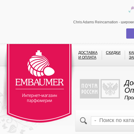
Chris Adams Reincarnation - широк
ДОСТАВКА
СКИДКИ
КА
И ОПЛАТА
ЗА
До
Оп
Про