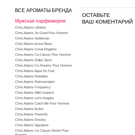
ВСЕ АРОМАТЫ БРЕНДА
ОСТАВЬТЕ
Мужская парфюмерия
ВАШ КОМЕНТАРИЙ
Chris Adams Lifetime
Chris Adams So Good Pour Homme
Chris Adams Nobleman
Chris Adams Active Blanc
Chris Adams Great Kingdom
Chris Adams Ca Classic Pour Homme
Chris Adams Dolby Sport
Chris Adams Ca Dreamz Pour Homme
Chris Adams Aqua De Oud
Chris Adams Rebellion
Chris Adams Reincarnation
Chris Adams Frequency
Chris Adams Wild Leopard
Chris Adams Let's Imagine
Chris Adams Catch Me Pour Homme
Chris Adams Active
Chris Adams Powerful
Chris Adams Destiny
Chris Adams Signature
Chris Adams Ca Classic Denim Pour
Homme