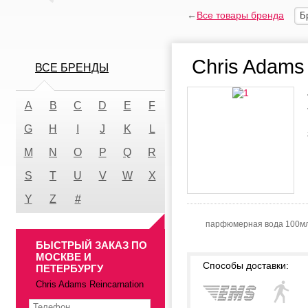
←
Все товары бренда
Б
Chris Adams 
ВСЕ БРЕНДЫ
A
B
C
D
E
F
G
H
I
J
K
L
M
N
O
P
Q
R
S
T
U
V
W
X
Y
Z
#
парфюмерная вода 100м
БЫСТРЫЙ ЗАКАЗ ПО
МОСКВЕ И
Способы доставки:
ПЕТЕРБУРГУ
Chris Adams Reincarnation