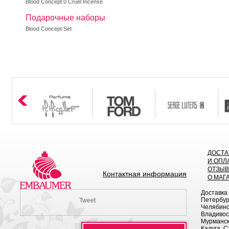
Blood Concept 0 Cruel Incense
Подарочные наборы
Blood Concept Set
ДОСТА
И ОПЛ
ОТЗЫ
Контактная информация
О МАГ
Доставка
Петербург
Tweet
Челябинск
Владивост
Мурманск 
Калуга, С