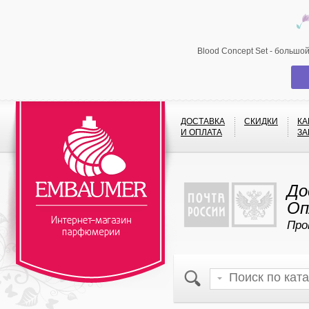
Blood Concept Set - большо
ДОСТАВКА
СКИДКИ
КА
И ОПЛАТА
ЗА
До
Оп
Про