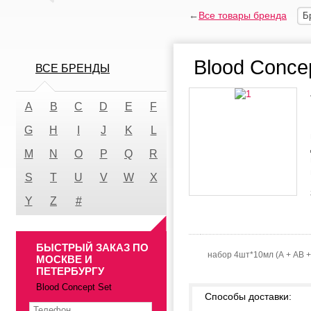
←
Все товары бренда
Б
Blood Conce
ВСЕ БРЕНДЫ
A
B
C
D
E
F
G
H
I
J
K
L
M
N
O
P
Q
R
S
T
U
V
W
X
Y
Z
#
БЫСТРЫЙ ЗАКАЗ ПО
набор 4шт*10мл (А + АВ +
МОСКВЕ И
ПЕТЕРБУРГУ
Blood Concept Set
Способы доставки: