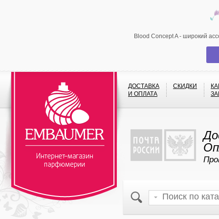
Blood Concept A - широкий ас
ДОСТАВКА
СКИДКИ
КА
И ОПЛАТА
ЗА
До
Оп
Про