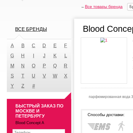
←
Все товары бренда
Б
Blood Conce
ВСЕ БРЕНДЫ
A
B
C
D
E
F
G
H
I
J
K
L
M
N
O
P
Q
R
S
T
U
V
W
X
Y
Z
#
парфюмированная вода 
БЫСТРЫЙ ЗАКАЗ ПО
МОСКВЕ И
Способы доставки:
ПЕТЕРБУРГУ
Blood Concept A