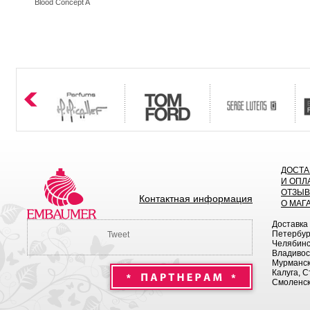
Blood Concept A
ДОСТА
И ОПЛ
ОТЗЫ
Контактная информация
О МАГ
Доставка
Петербург
Tweet
Челябинск
Владивост
Мурманск 
Калуга, С
Смоленск,