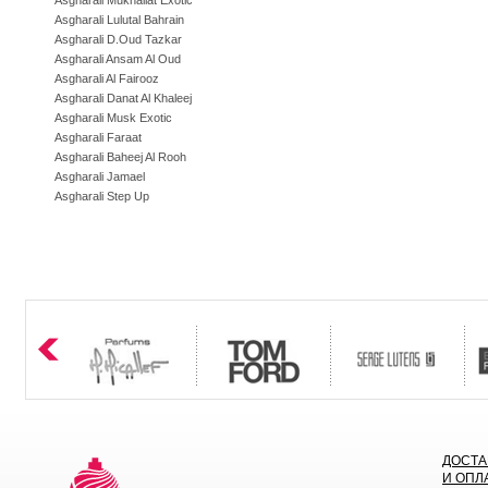
Asgharali Mukhallat Exotic
Asgharali Lulutal Bahrain
Asgharali D.Oud Tazkar
Asgharali Ansam Al Oud
Asgharali Al Fairooz
Asgharali Danat Al Khaleej
Asgharali Musk Exotic
Asgharali Faraat
Asgharali Baheej Al Rooh
Asgharali Jamael
Asgharali Step Up
ДОСТА
И ОПЛ