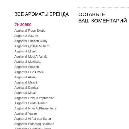
ОСТАВЬТЕ
ВСЕ АРОМАТЫ БРЕНДА
ВАШ КОМЕНТАРИЙ
Унисекс
Asgharali Rose Exotic
Asgharali Saarim
Asgharali Shazeb Oudy
Asgharali Qalb Al Muheet
Asgharali Misal
Asgharali Mouj Al Azrak
Asgharali Mukhallat
Asgharali Shazeb
Asgharali Oud Exotic
Asgharali Aflaaj
Asgharali Maarij
Asgharali Daniya
Asgharali Malak
Asgharali Unique Impression
Asgharali Lulutal Nadira
Asgharali Noor Al Khaleej Asrar
Asgharali Yazan
Asgharali Al Fairooz Sahar
Asgharali Estabraq Bakhakh