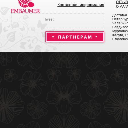
ОТЗЫ
Контактная информация
О МАГ
Доставка
Петербург
Tweet
Челябинск
Владивост
Мурманск 
Калуга, С
Смоленск,