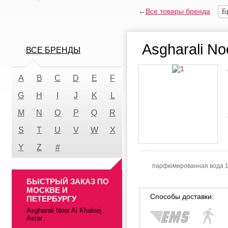
←
Все товары бренда
Б
Asgharali Noo
ВСЕ БРЕНДЫ
A
B
C
D
E
F
G
H
I
J
K
L
M
N
O
P
Q
R
S
T
U
V
W
X
Y
Z
#
парфюмированная вода 
БЫСТРЫЙ ЗАКАЗ ПО
МОСКВЕ И
Способы доставки:
ПЕТЕРБУРГУ
Asgharali Noor Al Khaleej
Asrar