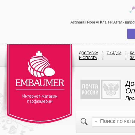
Asgharali Noor Al Khaleej Asrar - ш
ДОСТАВКА
СКИДКИ
КА
И ОПЛАТА
ЗА
До
Оп
Про