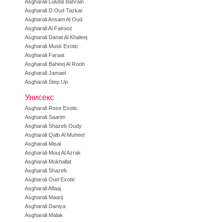
Asgharali Lulutal Bahrain
Asgharali D.Oud Tazkar
Asgharali Ansam Al Oud
Asgharali Al Fairooz
Asgharali Danat Al Khaleej
Asgharali Musk Exotic
Asgharali Faraat
Asgharali Baheej Al Rooh
Asgharali Jamael
Asgharali Step Up
Унисекс
Asgharali Rose Exotic
Asgharali Saarim
Asgharali Shazeb Oudy
Asgharali Qalb Al Muheet
Asgharali Misal
Asgharali Mouj Al Azrak
Asgharali Mukhallat
Asgharali Shazeb
Asgharali Oud Exotic
Asgharali Aflaaj
Asgharali Maarij
Asgharali Daniya
Asgharali Malak