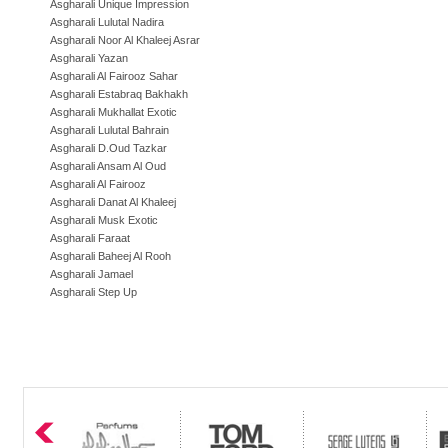
Asgharali Unique Impression
Asgharali Lulutal Nadira
Asgharali Noor Al Khaleej Asrar
Asgharali Yazan
Asgharali Al Fairooz Sahar
Asgharali Estabraq Bakhakh
Asgharali Mukhallat Exotic
Asgharali Lulutal Bahrain
Asgharali D.Oud Tazkar
Asgharali Ansam Al Oud
Asgharali Al Fairooz
Asgharali Danat Al Khaleej
Asgharali Musk Exotic
Asgharali Faraat
Asgharali Baheej Al Rooh
Asgharali Jamael
Asgharali Step Up