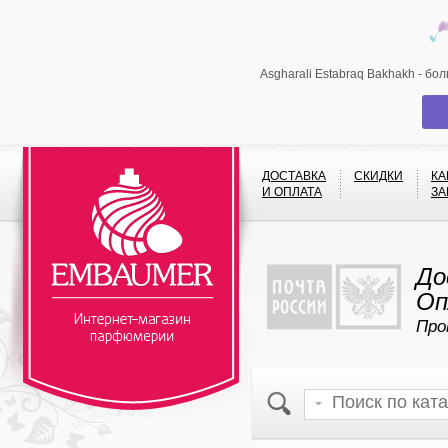
Asgharali Estabraq Bakhakh - б
ДОСТАВКА
СКИДКИ
КА
И ОПЛАТА
ЗА
До
Оп
Про