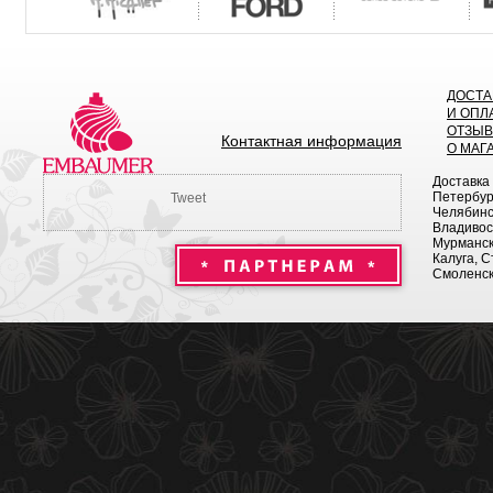
ДОСТА
И ОПЛ
ОТЗЫ
Контактная информация
О МАГ
Доставка
Петербург
Tweet
Челябинск
Владивост
Мурманск 
Калуга, С
Смоленск,