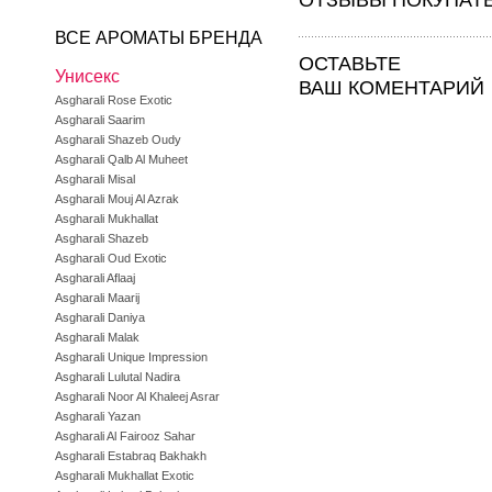
ОТЗЫВЫ ПОКУПАТ
ВСЕ АРОМАТЫ БРЕНДА
ОСТАВЬТЕ
Унисекс
ВАШ КОМЕНТАРИЙ
Asgharali Rose Exotic
Asgharali Saarim
Asgharali Shazeb Oudy
Asgharali Qalb Al Muheet
Asgharali Misal
Asgharali Mouj Al Azrak
Asgharali Mukhallat
Asgharali Shazeb
Asgharali Oud Exotic
Asgharali Aflaaj
Asgharali Maarij
Asgharali Daniya
Asgharali Malak
Asgharali Unique Impression
Asgharali Lulutal Nadira
Asgharali Noor Al Khaleej Asrar
Asgharali Yazan
Asgharali Al Fairooz Sahar
Asgharali Estabraq Bakhakh
Asgharali Mukhallat Exotic