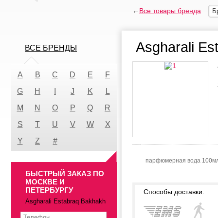
←
Все товары бренда
Б
Asgharali Es
ВСЕ БРЕНДЫ
A
B
C
D
E
F
G
H
I
J
K
L
M
N
O
P
Q
R
S
T
U
V
W
X
Y
Z
#
парфюмерная вода 100м
БЫСТРЫЙ ЗАКАЗ ПО
МОСКВЕ И
ПЕТЕРБУРГУ
Способы доставки:
Asgharali Estabraq Bakhakh