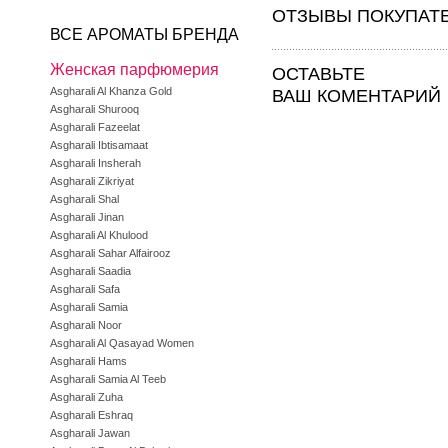
ОТЗЫВЫ ПОКУПАТ
ВСЕ АРОМАТЫ БРЕНДА
Женская парфюмерия
ОСТАВЬТЕ
Asgharali Al Khanza Gold
ВАШ КОМЕНТАРИЙ
Asgharali Shurooq
Asgharali Fazeelat
Asgharali Ibtisamaat
Asgharali Insherah
Asgharali Zikriyat
Asgharali Shal
Asgharali Jinan
Asgharali Al Khulood
Asgharali Sahar Alfairooz
Asgharali Saadia
Asgharali Safa
Asgharali Samia
Asgharali Noor
Asgharali Al Qasayad Women
Asgharali Hams
Asgharali Samia Al Teeb
Asgharali Zuha
Asgharali Eshraq
Asgharali Jawan