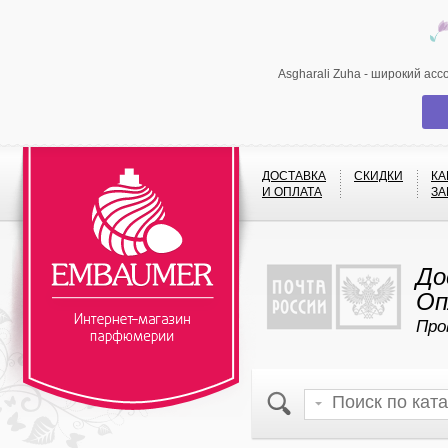
Asgharali Zuha - широкий ас
ДОСТАВКА
СКИДКИ
КА
И ОПЛАТА
ЗА
До
Оп
Про