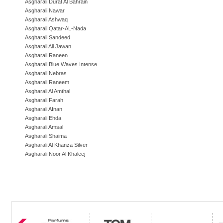
Asgharali Durat Al Bahrain
Asgharali Nawar
Asgharali Ashwaq
Asgharali Qatar-AL-Nada
Asgharali Sandeed
Asgharali Ali Jawan
Asgharali Raneen
Asgharali Blue Waves Intense
Asgharali Nebras
Asgharali Raneem
Asgharali Al Amthal
Asgharali Farah
Asgharali Afnan
Asgharali Ehda
Asgharali Amsal
Asgharali Shaima
Asgharali Al Khanza Silver
Asgharali Noor Al Khaleej