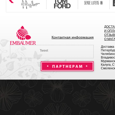
ДОСТА
И ОПЛ
ОТЗЫ
Контактная информация
О МАГ
Доставка
Петербург
Tweet
Челябинск
Владивост
Мурманск 
Калуга, С
Смоленск,