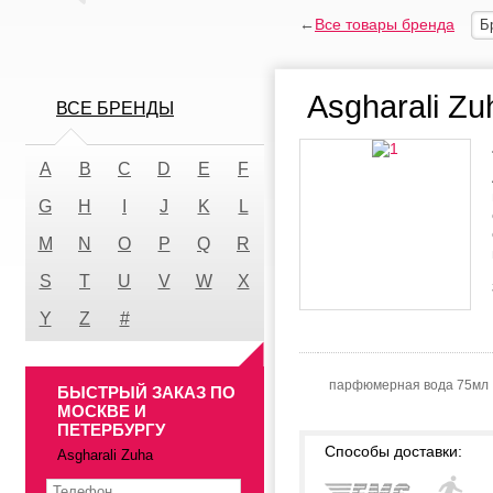
←
Все товары бренда
Б
Asgharali Zu
ВСЕ БРЕНДЫ
A
B
C
D
E
F
G
H
I
J
K
L
M
N
O
P
Q
R
S
T
U
V
W
X
Y
Z
#
парфюмерная вода 75мл
БЫСТРЫЙ ЗАКАЗ ПО
МОСКВЕ И
ПЕТЕРБУРГУ
Способы доставки:
Asgharali Zuha