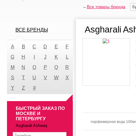
←
Все товары бренда
Б
Asgharali A
ВСЕ БРЕНДЫ
A
B
C
D
E
F
G
H
I
J
K
L
M
N
O
P
Q
R
S
T
U
V
W
X
Y
Z
#
БЫСТРЫЙ ЗАКАЗ ПО
МОСКВЕ И
ПЕТЕРБУРГУ
парфюмерная вода 100м
Asgharali Ashwaq