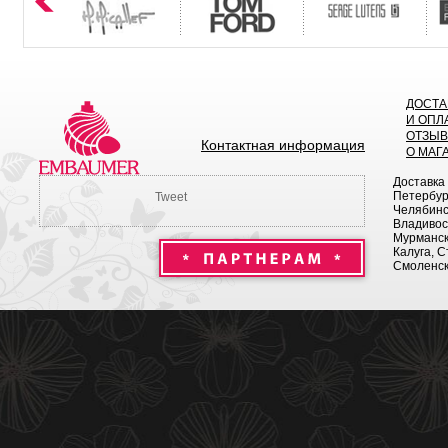
ДОСТА
И ОПЛ
ОТЗЫ
Контактная информация
О МАГ
Доставка
Петербург
Tweet
Челябинск
Владивост
Мурманск 
Калуга, С
Смоленск,