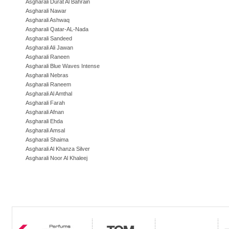
Asgharali Durat Al Bahrain
Asgharali Nawar
Asgharali Ashwaq
Asgharali Qatar-AL-Nada
Asgharali Sandeed
Asgharali Ali Jawan
Asgharali Raneen
Asgharali Blue Waves Intense
Asgharali Nebras
Asgharali Raneem
Asgharali Al Amthal
Asgharali Farah
Asgharali Afnan
Asgharali Ehda
Asgharali Amsal
Asgharali Shaima
Asgharali Al Khanza Silver
Asgharali Noor Al Khaleej