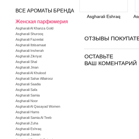
ВСЕ АРОМАТЫ БРЕНДА
Asgharali Eshraq
As
Женская парфюмерия
Asgharali Al Khanza Gold
Asgharali Shurooq
ОТЗЫВЫ ПОКУПАТ
Asgharali Fazeelat
Asgharali Ibtisamaat
Asgharali Insherah
ОСТАВЬТЕ
Asgharali Zikriyat
Asgharali Shal
ВАШ КОМЕНТАРИЙ
Asgharali Jinan
Asgharali Al Khulood
Asgharali Sahar Alfairooz
Asgharali Saadia
Asgharali Safa
Asgharali Samia
Asgharali Noor
Asgharali Al Qasayad Women
Asgharali Hams
Asgharali Samia Al Teeb
Asgharali Zuha
Asgharali Eshraq
Asgharali Jawan