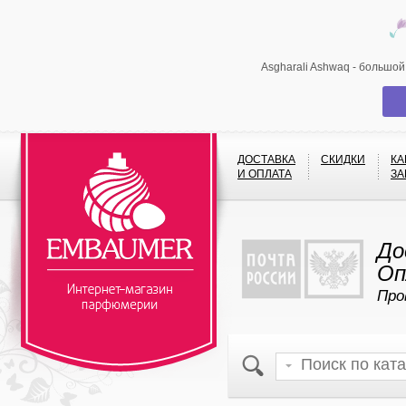
Asgharali Ashwaq - большо
ДОСТАВКА
СКИДКИ
КА
И ОПЛАТА
ЗА
До
Оп
Про