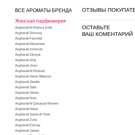
ОТЗЫВЫ ПОКУПАТ
ВСЕ АРОМАТЫ БРЕНДА
Женская парфюмерия
ОСТАВЬТЕ
Asgharali Al Khanza Gold
Asgharali Shurooq
ВАШ КОМЕНТАРИЙ
Asgharali Fazeelat
Asgharali Ibtisamaat
Asgharali Insherah
Asgharali Zikriyat
Asgharali Shal
Asgharali Jinan
Asgharali Al Khulood
Asgharali Sahar Alfairooz
Asgharali Saadia
Asgharali Safa
Asgharali Samia
Asgharali Noor
Asgharali Al Qasayad Women
Asgharali Hams
Asgharali Samia Al Teeb
Asgharali Zuha
Asgharali Eshraq
Asgharali Jawan