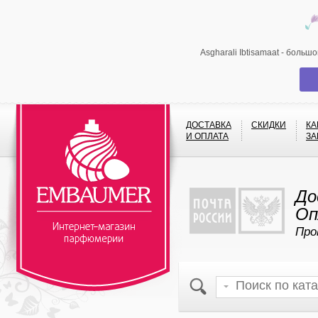
Asgharali Ibtisamaat - боль
ДОСТАВКА
СКИДКИ
КА
И ОПЛАТА
ЗА
До
Оп
Про