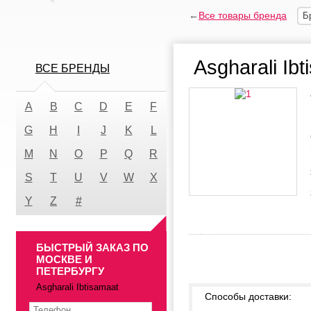
←
Все товары бренда
Б
Asgharali Ib
ВСЕ БРЕНДЫ
A
B
C
D
E
F
G
H
I
J
K
L
M
N
O
P
Q
R
S
T
U
V
W
X
Y
Z
#
БЫСТРЫЙ ЗАКАЗ ПО
МОСКВЕ И
ПЕТЕРБУРГУ
Asgharali Ibtisamaat
Способы доставки: