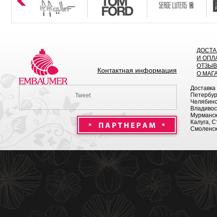
ДОСТА
И ОПЛ
ОТЗЫ
Контактная информация
О МАГ
Доставка
Петербург
Tweet
Челябинск
Владивост
Мурманск 
Калуга, С
Смоленск,