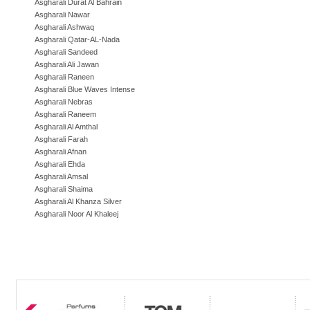
Asgharali Durat Al Bahrain
Asgharali Nawar
Asgharali Ashwaq
Asgharali Qatar-AL-Nada
Asgharali Sandeed
Asgharali Ali Jawan
Asgharali Raneen
Asgharali Blue Waves Intense
Asgharali Nebras
Asgharali Raneem
Asgharali Al Amthal
Asgharali Farah
Asgharali Afnan
Asgharali Ehda
Asgharali Amsal
Asgharali Shaima
Asgharali Al Khanza Silver
Asgharali Noor Al Khaleej