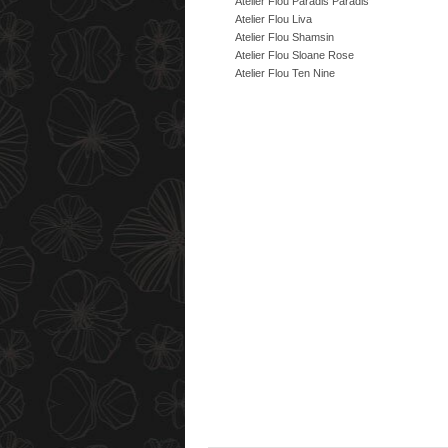
Atelier Flou Paradis Paradis
Atelier Flou Liva
Atelier Flou Shamsin
Atelier Flou Sloane Rose
Atelier Flou Ten Nine