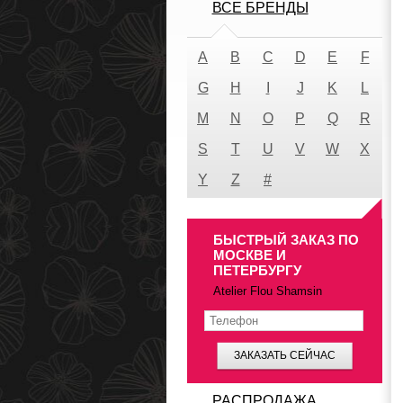
ВСЕ БРЕНДЫ
A
B
C
D
E
F
G
H
I
J
K
L
M
N
O
P
Q
R
S
T
U
V
W
X
Y
Z
#
БЫСТРЫЙ ЗАКАЗ ПО
МОСКВЕ И
ПЕТЕРБУРГУ
Atelier Flou Shamsin
ЗАКАЗАТЬ СЕЙЧАС
РАСПРОДАЖА