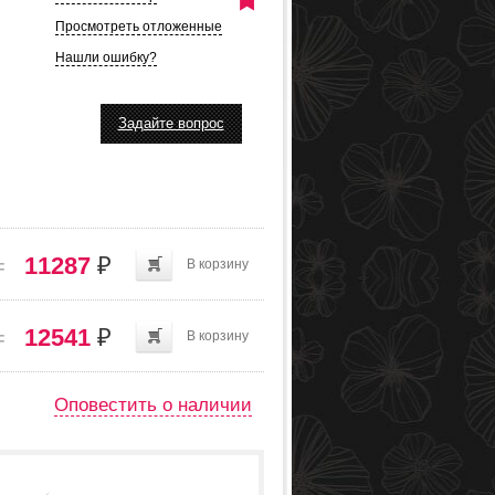
Просмотреть отложенные
Нашли ошибку?
Задайте вопрос
=
11287
₽
В корзину
=
12541
₽
В корзину
Оповестить о наличии