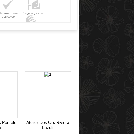
Наложенным
Яндекс-деньги
платежом
Webmoney
rs Pomelo
Atelier Des Ors Riviera
a
Lazuli