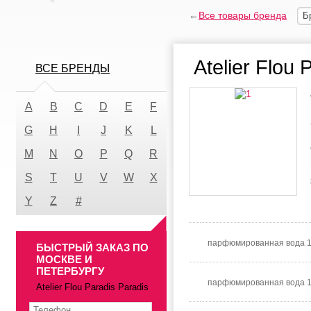
←
Все товары бренда
Б
Atelier Flou 
ВСЕ БРЕНДЫ
A
B
C
D
E
F
G
H
I
J
K
L
M
N
O
P
Q
R
S
T
U
V
W
X
Y
Z
#
парфюмированная вода 
БЫСТРЫЙ ЗАКАЗ ПО
МОСКВЕ И
ПЕТЕРБУРГУ
парфюмированная вода 1
Atelier Flou Paradis Paradis