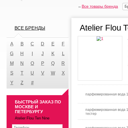
←
Все товары бренда
Б
Atelier Flou 
ВСЕ БРЕНДЫ
A
B
C
D
E
F
G
H
I
J
K
L
M
N
O
P
Q
R
S
T
U
V
W
X
Y
Z
#
парфюмированная вода 
БЫСТРЫЙ ЗАКАЗ ПО
МОСКВЕ И
парфюмированная вода 
ПЕТЕРБУРГУ
тестер
Atelier Flou Ten Nine