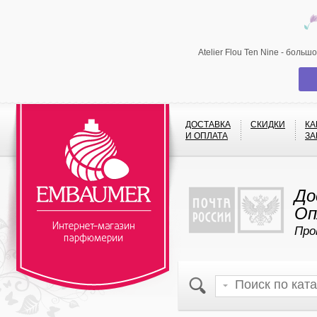
Atelier Flou Ten Nine - боль
ДОСТАВКА
СКИДКИ
КА
И ОПЛАТА
ЗА
До
Оп
Про