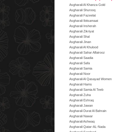
Asgharali Al Khanza Gold
Asgharali Shurooq
Asgharali Fazeelat
Asgharali Ibtisamaat
Asgharali Insherah
Asgharali Zikriyat
Asgharali Shal
Asgharali Jinan
Asgharali Al Khulood
Asgharali Sahar Alfairooz
Asgharali Saadia
Asgharali Safa
Asgharali Samia
Asgharali Noor
Asgharali Al Qasayad Women
Asgharali Hams
Asgharali Samia Al Teeb
Asgharali Zuha
Asgharali Eshraq
Asgharali Jawan
Asgharali Durat Al Bahrain
Asgharali Nawar
Asgharali Ashwaq
Asgharali Qatar-AL-Nada