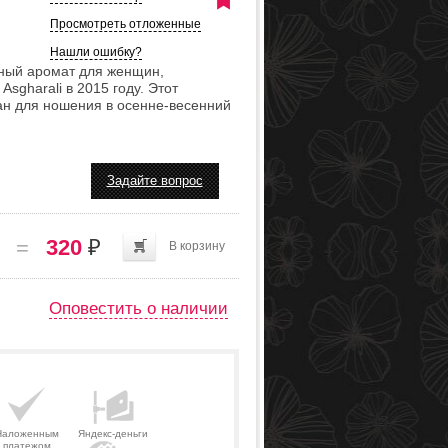
Просмотреть отложенные
Нашли ошибку?
ный аромат для женщин,
gharali в 2015 году. Этот
н для ношения в осенне-весенний
Задайте вопрос
=
320
₽
В корзину
Оповестить о наличии
Наложенным
Яндекс-деньги
платежом