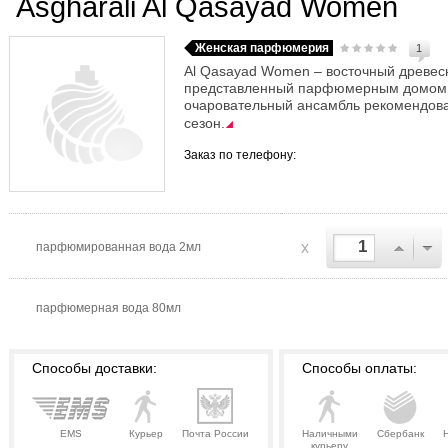
Asgharali Al Qasayad Women
Женская парфюмерия
1
Al Qasayad Women – восточный древес
представленный парфюмерным домом As
очаровательный ансамбль рекомендова
сезон.
Заказ по телефону:
x
парфюмированная вода 2мл
парфюмерная вода 80мл
Способы доставки:
Способы оплаты:
EMS
Курьер
Почта России
Наличными
Сбербанк
курьеру