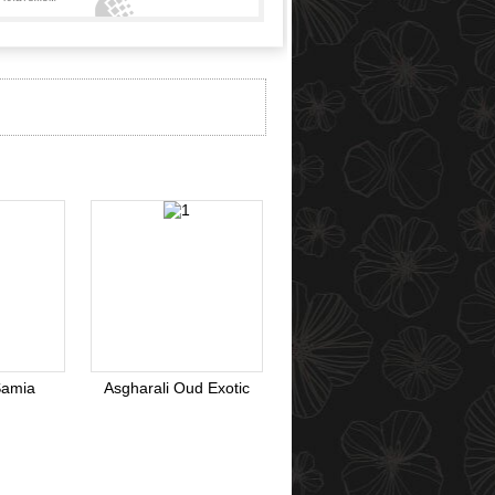
Webmoney
Samia
Asgharali Oud Exotic