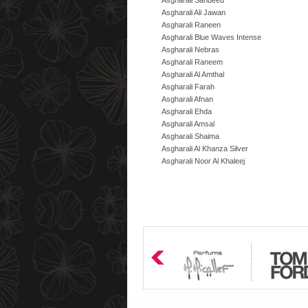
Asgharali Sandeed
Asgharali Ali Jawan
Asgharali Raneen
Asgharali Blue Waves Intense
Asgharali Nebras
Asgharali Raneem
Asgharali Al Amthal
Asgharali Farah
Asgharali Afnan
Asgharali Ehda
Asgharali Amsal
Asgharali Shaima
Asgharali Al Khanza Silver
Asgharali Noor Al Khaleej