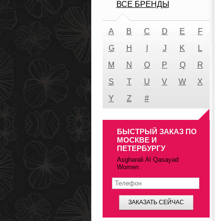
ВСЕ БРЕНДЫ
A
B
C
D
E
F
G
H
I
J
K
L
M
N
O
P
Q
R
S
T
U
V
W
X
Y
Z
#
БЫСТРЫЙ ЗАКАЗ ПО
МОСКВЕ И
ПЕТЕРБУРГУ
Asgharali Al Qasayad
Women
ЗАКАЗАТЬ СЕЙЧАС