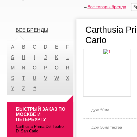
←
Все товары бренда
Б
Carthusia Pr
ВСЕ БРЕНДЫ
Carlo
A
B
C
D
E
F
G
H
I
J
K
L
M
N
O
P
Q
R
S
T
U
V
W
X
Y
Z
#
БЫСТРЫЙ ЗАКАЗ ПО
духи 50мл
МОСКВЕ И
ПЕТЕРБУРГУ
Carthusia Prima Del Teatro
духи 50мл тестер
Di San Carlo