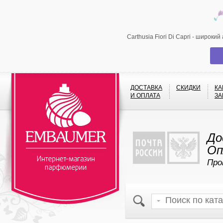
Carthusia Fiori Di Capri - широк
ДОСТАВКА
СКИДКИ
КА
И ОПЛАТА
ЗА
До
Оп
Про