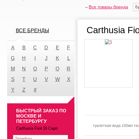
←
Все товары бренда
Б
Carthusia Fio
ВСЕ БРЕНДЫ
A
B
C
D
E
F
G
H
I
J
K
L
M
N
O
P
Q
R
S
T
U
V
W
X
Y
Z
#
БЫСТРЫЙ ЗАКАЗ ПО
МОСКВЕ И
ПЕТЕРБУРГУ
туалетная вода 100мл те
Carthusia Fiori Di Capri