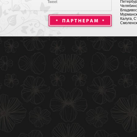
Петербург
Tweet
Челябинск
Владивост
Мурманск 
Калуга, С
Смоленск,