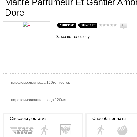
Maitre Parfumeur Et Gantier Amb
Dore
Унисекс
Унисекс
0
Заказ по телефону:
парфюмерная вода 120мл тестер
парфюмированная вода 120мл
Способы доставки:
Способы оплаты: