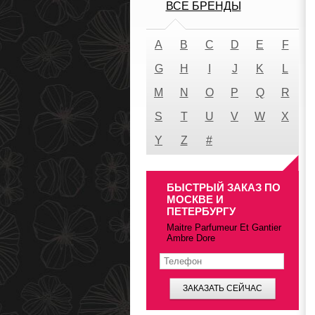
ВСЕ БРЕНДЫ
A
B
C
D
E
F
G
H
I
J
K
L
M
N
O
P
Q
R
S
T
U
V
W
X
Y
Z
#
БЫСТРЫЙ ЗАКАЗ ПО
МОСКВЕ И
ПЕТЕРБУРГУ
Maitre Parfumeur Et Gantier
Ambre Dore
ЗАКАЗАТЬ СЕЙЧАС