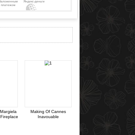
Наложенным
Яндекс-деньги
платежом
Webmoney
 Margiela
Making Of Cannes
 Fireplace
Inavouable