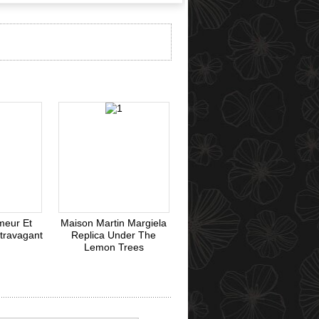
Webmoney
meur Et
Maison Martin Margiela
travagant
Replica Under The
Lemon Trees