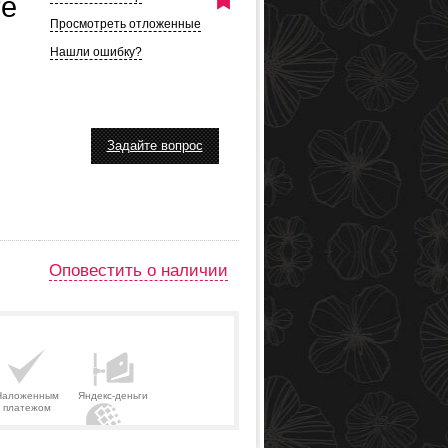
re
Просмотреть отложенные
Нашли ошибку?
Задайте вопрос
Оповестить о наличии
Наложенным
Яндекс-деньги
платежом