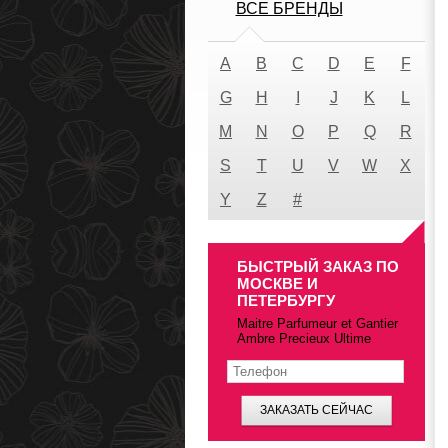
ВСЕ БРЕНДЫ
A
B
C
D
E
F
G
H
I
J
K
L
M
N
O
P
Q
R
S
T
U
V
W
X
Y
Z
#
БЫСТРЫЙ ЗАКАЗ ПО
МОСКВЕ И
ПЕТЕРБУРГУ
Maitre Parfumeur et Gantier
Ambre Precieux Ultime
ЗАКАЗАТЬ СЕЙЧАС