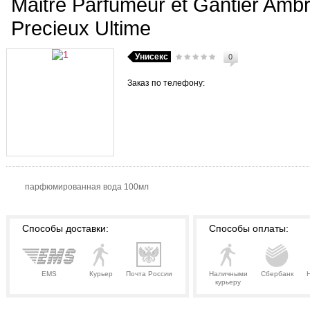
Maitre Parfumeur et Gantier Amb
Precieux Ultime
Унисекс
0
Заказ по телефону:
парфюмированная вода 100мл
Способы доставки:
Способы оплаты:
EMS
Курьер
Почта России
Наличными
Сбербанк
курьеру