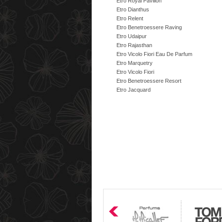
Etro Royal Pavillon
Etro Dianthus
Etro Relent
Etro Benetroessere Raving
Etro Udaipur
Etro Rajasthan
Etro Vicolo Fiori Eau De Parfum
Etro Marquetry
Etro Vicolo Fiori
Etro Benetroessere Resort
Etro Jacquard