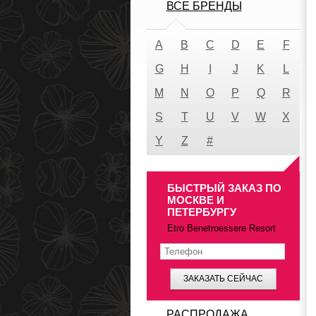
ВСЕ БРЕНДЫ
A
B
C
D
E
F
G
H
I
J
K
L
M
N
O
P
Q
R
S
T
U
V
W
X
Y
Z
#
БЫСТРЫЙ ЗАКАЗ ПО
МОСКВЕ И
ПЕТЕРБУРГУ
Etro Benetroessere Resort
ЗАКАЗАТЬ СЕЙЧАС
РАСПРОДАЖА