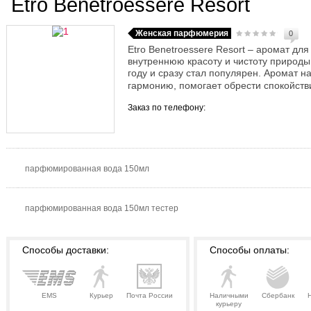
Etro Benetroessere Resort
Женская парфюмерия
0
Etro Benetroessere Resort – аромат д
внутреннюю красоту и чистоту природы
году и сразу стал популярен. Аромат 
гармонию, помогает обрести спокойстви
Заказ по телефону:
парфюмированная вода 150мл
парфюмированная вода 150мл тестер
Способы доставки:
Способы оплаты:
EMS
Курьер
Почта России
Наличными
Сбербанк
курьеру