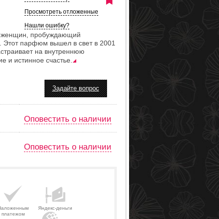
Просмотреть отложенные
Нашли ошибку?
ля женщин, пробуждающий
. Этот парфюм вышел в свет в 2001
настраивает на внутреннюю
е и истинное счастье.
Задайте вопрос
Оповестить о наличии
Оповестить о наличии
Наложенным
Яндекс-деньги
платежом