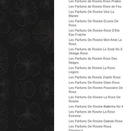
Les Parfums de Rosine Rose Praline
Les Parfums de Rosine Rose de Feu
Les Parfums De Rosine Vive La
Mariee
Les Parfums De Rosine Ecume De
Rose
Les Parfums De Rosine Rose D'Ete
Eau Fraiche
Les Parfums De Rosine Mon Amie La
Rose
Les Parfums de Rosine Le Snob No II
Vintage Rose
Les Parfums de Rosine Rose Des
Neiges
Les Parfums de Rosine La Rose
Legere
Les Parfums de Rosine Zephir Rose
Les Parfums De Rosine Glam Rose
Les Parfums De Rosine Poussiere De
Rose
Les Parfums De Rosine La Rose De
Rosine
Les Parfums De Rosine Ballerina No 4
Les Parfums de Rosine La Rose
Extreme
Les Parfums De Rosine Diabolo Rose
Les Parfums De Rosine Rosa
Flamenca