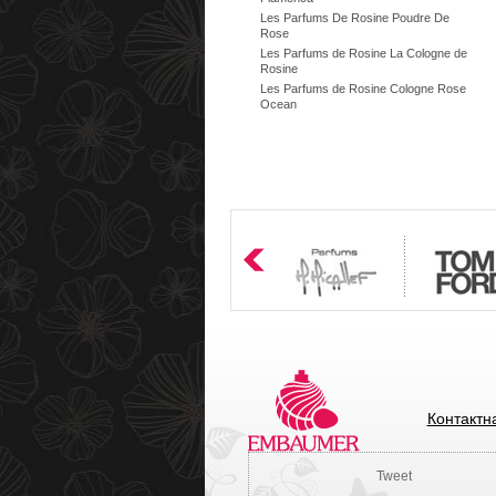
Les Parfums De Rosine Poudre De
Rose
Les Parfums de Rosine La Cologne de
Rosine
Les Parfums de Rosine Cologne Rose
Ocean
Контактн
Tweet