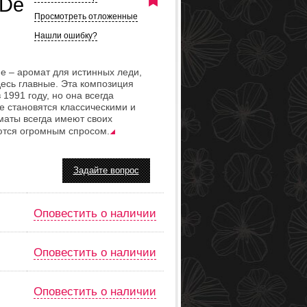
 De
Просмотреть отложенные
Нашли ошибку?
ne – аромат для истинных леди,
десь главные. Эта композиция
1991 году, но она всегда
е становятся классическими и
маты всегда имеют своих
ются огромным спросом.
Задайте вопрос
Оповестить о наличии
Оповестить о наличии
Оповестить о наличии