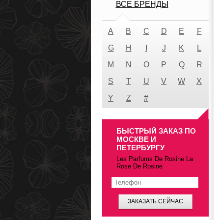
ВСЕ БРЕНДЫ
A
B
C
D
E
F
G
H
I
J
K
L
M
N
O
P
Q
R
S
T
U
V
W
X
Y
Z
#
БЫСТРЫЙ ЗАКАЗ ПО
МОСКВЕ И
ПЕТЕРБУРГУ
Les Parfums De Rosine La
Rose De Rosine
ЗАКАЗАТЬ СЕЙЧАС