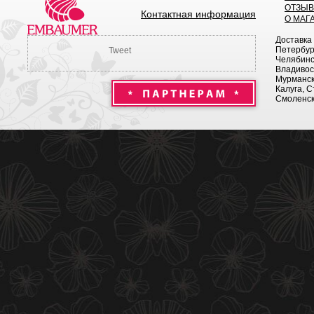
ОТЗЫ
Контактная информация
О МАГ
Доставка
Петербург
Tweet
Челябинск
Владивост
Мурманск 
Калуга, С
Смоленск,