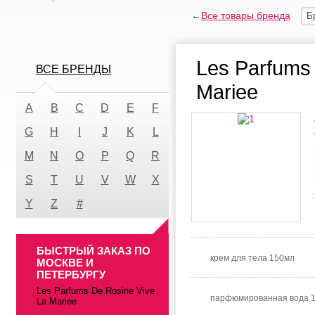
←
Все товары бренда
Б
Les Parfums
ВСЕ БРЕНДЫ
Mariee
A
B
C
D
E
F
G
H
I
J
K
L
M
N
O
P
Q
R
S
T
U
V
W
X
Y
Z
#
БЫСТРЫЙ ЗАКАЗ ПО
крем для тела 150мл
МОСКВЕ И
ПЕТЕРБУРГУ
Les Parfums De Rosine Vive
парфюмированная вода 
La Mariee