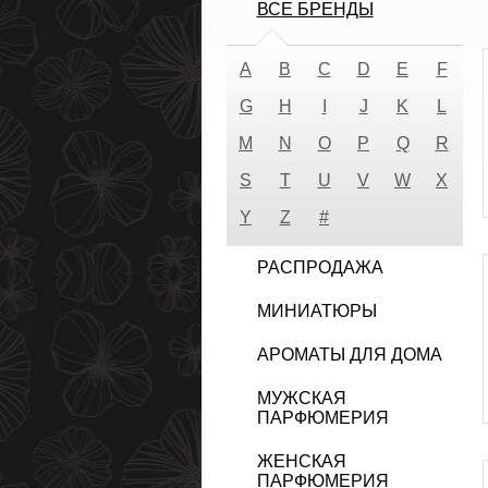
ВСЕ БРЕНДЫ
A
B
C
D
E
F
G
H
I
J
K
L
M
N
O
P
Q
R
S
T
U
V
W
X
Y
Z
#
РАСПРОДАЖА
МИНИАТЮРЫ
АРОМАТЫ ДЛЯ ДОМА
МУЖСКАЯ
ПАРФЮМЕРИЯ
ЖЕНСКАЯ
ПАРФЮМЕРИЯ