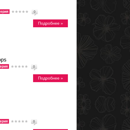
ерия
0
Подробнее »
ops
ерия
0
Подробнее »
ерия
0