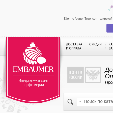
Etienne Aigner True Icon - широк
ДОСТАВКА
СКИДКИ
КА
И ОПЛАТА
ЗА
До
Оп
Про