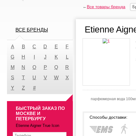
←
Все товары бренда
Б
Etienne Aign
ВСЕ БРЕНДЫ
A
B
C
D
E
F
G
H
I
J
K
L
M
N
O
P
Q
R
S
T
U
V
W
X
Y
Z
#
парфюмерная вода 100м
БЫСТРЫЙ ЗАКАЗ ПО
МОСКВЕ И
Способы доставки:
ПЕТЕРБУРГУ
Etienne Aigner True Icon