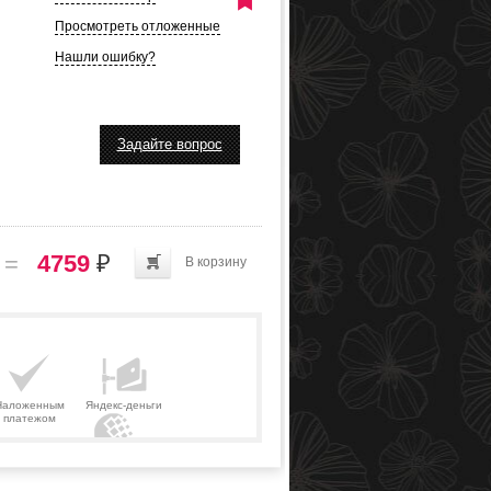
Просмотреть отложенные
Нашли ошибку?
Задайте вопрос
=
4759
₽
В корзину
Наложенным
Яндекс-деньги
платежом
Webmoney