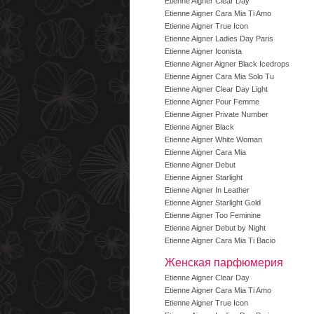
Etienne Aigner Clear Day
Etienne Aigner Cara Mia Ti Amo
Etienne Aigner True Icon
Etienne Aigner Ladies Day Paris
Etienne Aigner Iconista
Etienne Aigner Aigner Black Icedrops
Etienne Aigner Cara Mia Solo Tu
Etienne Aigner Clear Day Light
Etienne Aigner Pour Femme
Etienne Aigner Private Number
Etienne Aigner Black
Etienne Aigner White Woman
Etienne Aigner Cara Mia
Etienne Aigner Debut
Etienne Aigner Starlight
Etienne Aigner In Leather
Etienne Aigner Starlight Gold
Etienne Aigner Too Feminine
Etienne Aigner Debut by Night
Etienne Aigner Cara Mia Ti Bacio
Женская парфюмерия
Etienne Aigner Clear Day
Etienne Aigner Cara Mia Ti Amo
Etienne Aigner True Icon