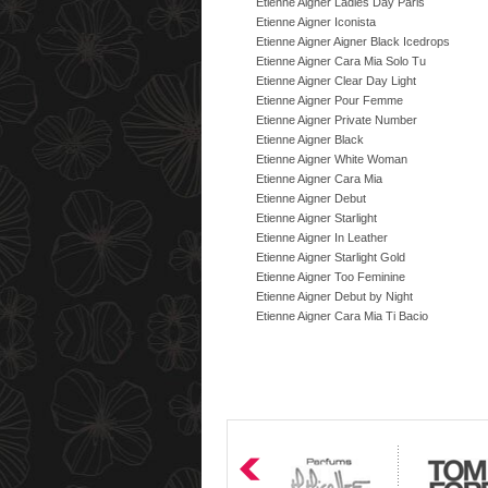
Etienne Aigner Ladies Day Paris
Etienne Aigner Iconista
Etienne Aigner Aigner Black Icedrops
Etienne Aigner Cara Mia Solo Tu
Etienne Aigner Clear Day Light
Etienne Aigner Pour Femme
Etienne Aigner Private Number
Etienne Aigner Black
Etienne Aigner White Woman
Etienne Aigner Cara Mia
Etienne Aigner Debut
Etienne Aigner Starlight
Etienne Aigner In Leather
Etienne Aigner Starlight Gold
Etienne Aigner Too Feminine
Etienne Aigner Debut by Night
Etienne Aigner Cara Mia Ti Bacio