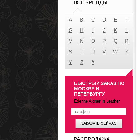
ВСЕ БРЕНДЫ
A
B
C
D
E
F
G
H
I
J
K
L
M
N
O
P
Q
R
S
T
U
V
W
X
Y
Z
#
БЫСТРЫЙ ЗАКАЗ ПО
МОСКВЕ И
ПЕТЕРБУРГУ
Etienne Aigner In Leather
ЗАКАЗАТЬ СЕЙЧАС
РАСПРОДАЖА