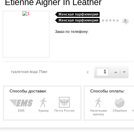
Etienne Aigner In Leather
Женская парфюмерия
Женская парфюмерия
0
Заказ по телефону:
x
туалетная вода 75мл
Способы доставки:
Способы оплаты:
EMS
Курьер
Почта России
Наличными
Сбербанк
курьеру