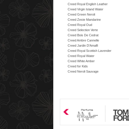
Creed Royal English Leather
Creed Virgin Island Water
Creed Green Neroli
Creed Zeste Mandarine
Creed Royal Oud
Creed Selection Verte
Creed Bois De Cedrat
Creed Ambre Cannelle
Creed Jardin D'Amalfi
Creed Royal Scottish Lavender
Creed Royal Water
Creed White Amber
Creed for Kids
Creed Neroli Sauvage