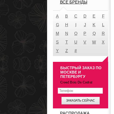
ВСЕ БРЕНДЫ
A
B
C
D
E
F
G
H
I
J
K
L
M
N
O
P
Q
R
S
T
U
V
W
X
Y
Z
#
БЫСТРЫЙ ЗАКАЗ ПО
МОСКВЕ И
ПЕТЕРБУРГУ
Creed Bois De Cedrat
ЗАКАЗАТЬ СЕЙЧАС
РАСПРОДАЖА