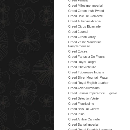
Creed Vanisia
Creed Millesime Imperial
Creed Green Irish Tweed
Creed Baie De Genievre
Creed Aubepine Acacia
Creed Citrus Bigarrade
Creed Jasmal
Creed Green Valley
Creed Zeste Mandarine
Pamplemousse
Creed Epicea
Creed Fantasia De Fleurs
Creed Royal Delight
Creed Chevrefeuille
Creed Tubereuse Indiana
Creed Silver Mountain Water
Creed Royal English Leather
Creed Acier Aluminium
Creed Jasmin Imperatrice Eugenie
Creed Selection Verte
Creed Fleurissimo
Creed Bois De Cedrat
Creed Irisia
Creed Ambre Cannelle
Creed Santal Imperial
Creed Royal Scottish Lavender