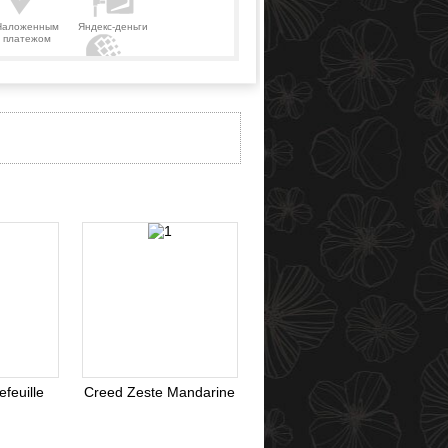
Наложенным
Яндекс-деньги
платежом
Webmoney
feuille
Creed Zeste Mandarine