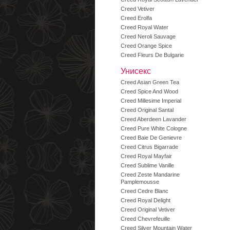
Creed Vetiver
Creed Erolfa
Creed Royal Water
Creed Neroli Sauvage
Creed Orange Spice
Creed Fleurs De Bulgarie
Унисекс
Creed Asian Green Tea
Creed Spice And Wood
Creed Millesime Imperial
Creed Original Santal
Creed Aberdeen Lavander
Creed Pure White Cologne
Creed Baie De Genievre
Creed Citrus Bigarrade
Creed Royal Mayfair
Creed Sublime Vanille
Creed Zeste Mandarine
Pamplemousse
Creed Cedre Blanc
Creed Royal Delight
Creed Original Vetiver
Creed Chevrefeuille
Creed Silver Mountain Water