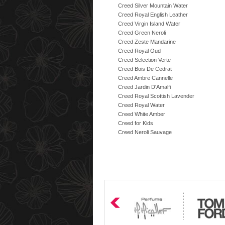
Creed Silver Mountain Water
Creed Royal English Leather
Creed Virgin Island Water
Creed Green Neroli
Creed Zeste Mandarine
Creed Royal Oud
Creed Selection Verte
Creed Bois De Cedrat
Creed Ambre Cannelle
Creed Jardin D'Amalfi
Creed Royal Scottish Lavender
Creed Royal Water
Creed White Amber
Creed for Kids
Creed Neroli Sauvage