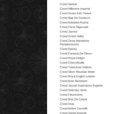
Creed Vanisia
Creed Millesime Imperial
Creed Green Irish Tweed
Creed Baie De Genievre
Creed Aubepine Acacia
Creed Citrus Bigarrade
Creed Jasmal
Creed Green Valley
Creed Zeste Mandarine
Pamplemousse
Creed Epicea
Creed Fantasia De Fleurs
Creed Royal Delight
Creed Chevrefeuille
Creed Tubereuse Indiana
Creed Silver Mountain Water
Creed Royal English Leather
Creed Acier Aluminium
Creed Jasmin Imperatrice Eugenie
Creed Selection Verte
Creed Fleurissimo
Creed Bois De Cedrat
Creed Irisia
Creed Ambre Cannelle
Creed Santal Imperial