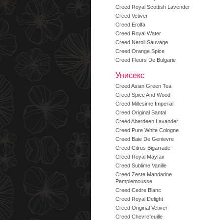
Creed Royal Scottish Lavender
Creed Vetiver
Creed Erolfa
Creed Royal Water
Creed Neroli Sauvage
Creed Orange Spice
Creed Fleurs De Bulgarie
Унисекс
Creed Asian Green Tea
Creed Spice And Wood
Creed Millesime Imperial
Creed Original Santal
Creed Aberdeen Lavander
Creed Pure White Cologne
Creed Baie De Genievre
Creed Citrus Bigarrade
Creed Royal Mayfair
Creed Sublime Vanille
Creed Zeste Mandarine
Pamplemousse
Creed Cedre Blanc
Creed Royal Delight
Creed Original Vetiver
Creed Chevrefeuille