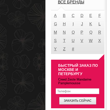
ВСЕ БРЕНДЫ
A
B
C
D
E
F
G
H
I
J
K
L
M
N
O
P
Q
R
S
T
U
V
W
X
Y
Z
#
БЫСТРЫЙ ЗАКАЗ ПО
МОСКВЕ И
ПЕТЕРБУРГУ
Creed Zeste Mandarine
Pamplemousse
ЗАКАЗАТЬ СЕЙЧАС