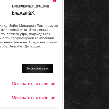
Просмотреть отложенные
Нашли ошибку?
(Крид. Зейст Мандарин Памплемусс)
 любителей лета. Этот лёгкий и
ти летнего утра, подойдёт как
льность парфюмерной композиции
рмлении флакона. Среди поклонниц
особа Элизабет Депардье.
Задайте вопрос
Оповестить о наличии
Оповестить о наличии