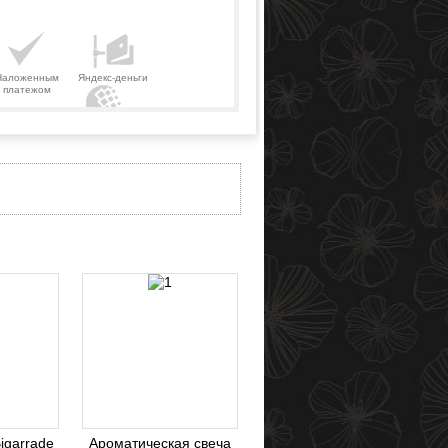
Наложенным
Яндекс-деньги
платежом
Webmoney
Bigarrade
Ароматическая свеча