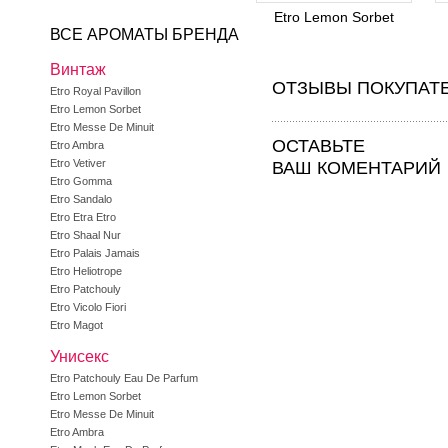
Etro Lemon Sorbet
ВСЕ АРОМАТЫ БРЕНДА
Винтаж
ОТЗЫВЫ ПОКУПАТ
Etro Royal Pavillon
Etro Lemon Sorbet
Etro Messe De Minuit
ОСТАВЬТЕ
Etro Ambra
Etro Vetiver
ВАШ КОМЕНТАРИЙ
Etro Gomma
Etro Sandalo
Etro Etra Etro
Etro Shaal Nur
Etro Palais Jamais
Etro Heliotrope
Etro Patchouly
Etro Vicolo Fiori
Etro Magot
Унисекс
Etro Patchouly Eau De Parfum
Etro Lemon Sorbet
Etro Messe De Minuit
Etro Ambra