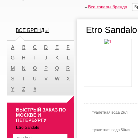
←
Все товары бренда
Б
Etro Sandalo
ВСЕ БРЕНДЫ
A
B
C
D
E
F
G
H
I
J
K
L
M
N
O
P
Q
R
S
T
U
V
W
X
Y
Z
#
БЫСТРЫЙ ЗАКАЗ ПО
туалетная вода 2мл
МОСКВЕ И
ПЕТЕРБУРГУ
Etro Sandalo
туалетная вода 50мл