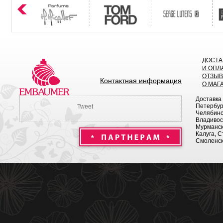
ДОСТА
И ОПЛ
ОТЗЫ
Контактная информация
О МАГ
Доставка
Петербург
Tweet
Челябинск
Владивост
Мурманск 
Калуга, С
Смоленск,