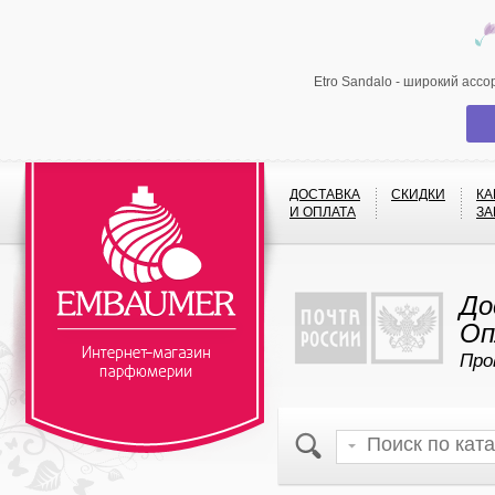
Etro Sandalo - широкий асс
ДОСТАВКА
СКИДКИ
КА
И ОПЛАТА
ЗА
До
Оп
Про