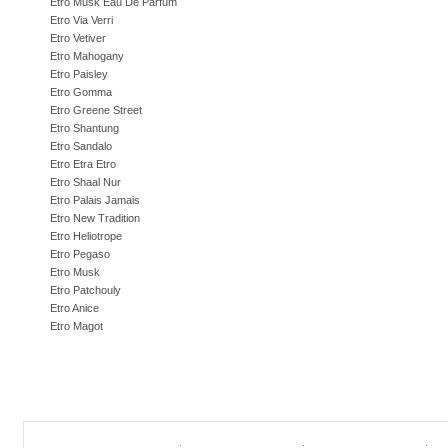
Etro Musk Eau De Parfum
Etro Via Verri
Etro Vetiver
Etro Mahogany
Etro Paisley
Etro Gomma
Etro Greene Street
Etro Shantung
Etro Sandalo
Etro Etra Etro
Etro Shaal Nur
Etro Palais Jamais
Etro New Tradition
Etro Heliotrope
Etro Pegaso
Etro Musk
Etro Patchouly
Etro Anice
Etro Magot