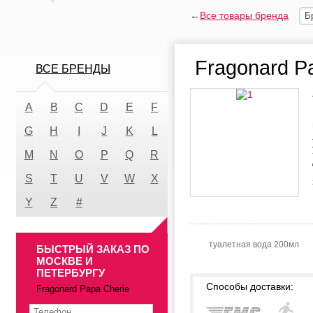
←
Все товары бренда
Б
Fragonard P
ВСЕ БРЕНДЫ
A
B
C
D
E
F
G
H
I
J
K
L
M
N
O
P
Q
R
S
T
U
V
W
X
Y
Z
#
туалетная вода 200мл
БЫСТРЫЙ ЗАКАЗ ПО
МОСКВЕ И
ПЕТЕРБУРГУ
Способы доставки:
Fragonard Papa Cherie