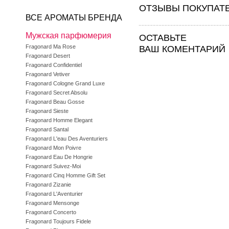
ОТЗЫВЫ ПОКУПАТ
ВСЕ АРОМАТЫ БРЕНДА
Мужская парфюмерия
ОСТАВЬТЕ
Fragonard Ma Rose
ВАШ КОМЕНТАРИЙ
Fragonard Desert
Fragonard Confidentiel
Fragonard Vetiver
Fragonard Cologne Grand Luxe
Fragonard Secret Absolu
Fragonard Beau Gosse
Fragonard Sieste
Fragonard Homme Elegant
Fragonard Santal
Fragonard L'eau Des Aventuriers
Fragonard Mon Poivre
Fragonard Eau De Hongrie
Fragonard Suivez-Moi
Fragonard Cinq Homme Gift Set
Fragonard Zizanie
Fragonard L'Aventurier
Fragonard Mensonge
Fragonard Concerto
Fragonard Toujours Fidele