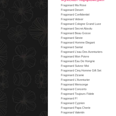
Fragonard Ma Rose
Fragonard Desert
Fragonard Confidentiel
Fragonard Vetiver
Fragonard Cologne Grand Luxe
Fragonard Secret Absolu
Fragonard Beau Gosse
Fragonard Sieste
Fragonard Homme Elegant
Fragonard Santal
Fragonard L'eau Des Aventuriers
Fragonard Mon Poivre
Fragonard Eau De Hongrie
Fragonard Suivez-Moi
Fragonard Cinq Homme Gift Set
Fragonard Zizanie
Fragonard L'Aventurier
Fragonard Mensonge
Fragonard Concerto
Fragonard Toujours Fidele
Fragonard F!
Fragonard Cyprien
Fragonard Papa Cherie
Fragonard Valentin