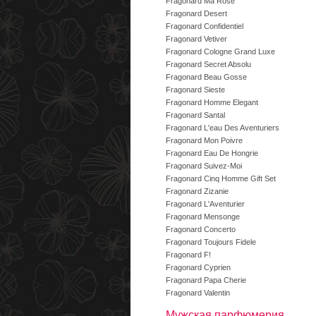
Fragonard Ma Rose
Fragonard Desert
Fragonard Confidentiel
Fragonard Vetiver
Fragonard Cologne Grand Luxe
Fragonard Secret Absolu
Fragonard Beau Gosse
Fragonard Sieste
Fragonard Homme Elegant
Fragonard Santal
Fragonard L'eau Des Aventuriers
Fragonard Mon Poivre
Fragonard Eau De Hongrie
Fragonard Suivez-Moi
Fragonard Cinq Homme Gift Set
Fragonard Zizanie
Fragonard L'Aventurier
Fragonard Mensonge
Fragonard Concerto
Fragonard Toujours Fidele
Fragonard F!
Fragonard Cyprien
Fragonard Papa Cherie
Fragonard Valentin
Мужская парфюмерия