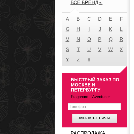
ВСЕ БРЕНДЫ
A
B
C
D
E
F
G
H
I
J
K
L
M
N
O
P
Q
R
S
T
U
V
W
X
Y
Z
#
БЫСТРЫЙ ЗАКАЗ ПО
МОСКВЕ И
ПЕТЕРБУРГУ
Fragonard L'Aventurier
ЗАКАЗАТЬ СЕЙЧАС
РАСПРОДАЖА