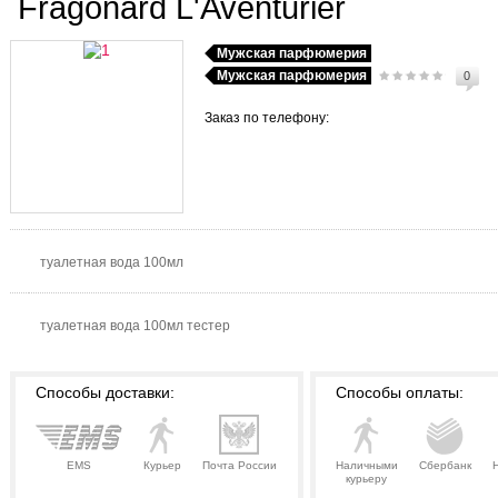
Fragonard L'Aventurier
Мужская парфюмерия
Мужская парфюмерия
0
Заказ по телефону:
туалетная вода 100мл
туалетная вода 100мл тестер
Способы доставки:
Способы оплаты:
EMS
Курьер
Почта России
Наличными
Сбербанк
курьеру