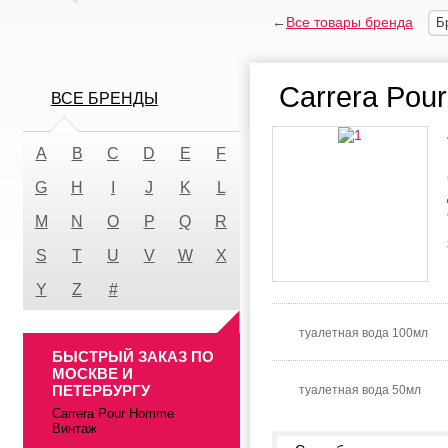
←
Все товары бренда
Б
Carrera Pou
ВСЕ БРЕНДЫ
A
B
C
D
E
F
G
H
I
J
K
L
M
N
O
P
Q
R
S
T
U
V
W
X
Y
Z
#
туалетная вода 100мл
БЫСТРЫЙ ЗАКАЗ ПО
МОСКВЕ И
ПЕТЕРБУРГУ
туалетная вода 50мл
Carrera Pour Homme
Винтаж