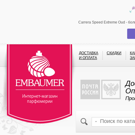
Carrera Speed Extreme Oud - бо
ДОСТАВКА
СКИДКИ
КА
И ОПЛАТА
ЗА
До
Оп
Про