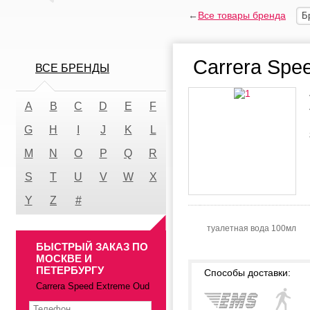
←
Все товары бренда
Б
Carrera Spe
ВСЕ БРЕНДЫ
A
B
C
D
E
F
G
H
I
J
K
L
M
N
O
P
Q
R
S
T
U
V
W
X
Y
Z
#
туалетная вода 100мл
БЫСТРЫЙ ЗАКАЗ ПО
МОСКВЕ И
ПЕТЕРБУРГУ
Способы доставки:
Carrera Speed Extreme Oud