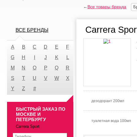
←
Все товары бренда
Б
Carrera Spor
ВСЕ БРЕНДЫ
A
B
C
D
E
F
G
H
I
J
K
L
M
N
O
P
Q
R
S
T
U
V
W
X
Y
Z
#
дезодорант 200мл
БЫСТРЫЙ ЗАКАЗ ПО
МОСКВЕ И
ПЕТЕРБУРГУ
туалетная вода 100мл
Carrera Sport