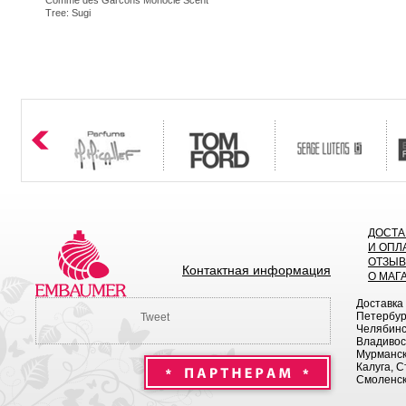
Comme des Garcons Monocle Scent
Tree: Sugi
ДОСТА
И ОПЛ
ОТЗЫ
Контактная информация
О МАГ
Доставка
Петербург
Tweet
Челябинск
Владивост
Мурманск 
Калуга, С
Смоленск,