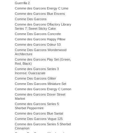
Guerrilla 2
Comme des Garcons Energy C Lime
Comme des Garcons Blue Encens
Comme Des Garcons
Comme des Garcons Olfactory Library
Series 7: Sweet Sticky Cake
Comme Des Garcons Concrete
Comme des Garcons Happy Pillow
Comme des Garcons Odeur 53
Comme Des Garcons Wonderwood
Architecture
Comme des Garcons Play Set (Green,
Red, Black)
Comme des Garcons Series 3
Incense: Ouarzazate
Comme Des Garcons Glitter
Comme Des Garcons Miniature Set
Comme des Garcons Energy C Lemon
Comme des Garcons Dover Street
Market
Comme des Garcons Series 5:
Sherbet Peppermint
Comme des Garcons Blue Santal
Comme Des Garcons Vogue 125
Comme des Garcons Series 5 Sherbet
Cinnamon