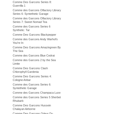
Comme Des Garcons Series 8:
Guerrilla 1
Comme des Garcons Olfactory Library
Series 6: Syntethetic Garage
Comme des Garcons Olfactory Library
Series 7: Sweet Nomad Tea
Comme des Garcons Series 6
Synthetic: Tar
Comme Des Garcons Blackpepper
Comme des Garcons Andy Warhol's
You're In
Comme Des Garcons Amazingreen By
The Sea
Comme des Garcons Blue Cedrat
Comme des Garcons 2 by the Sea
Limite
Comme Des Garcons Clash
Chlorophyll Gardenia
Comme Des Garcons Series 4:
Cologne Anbar
Comme des Garcons Series 6:
Syntethetic Garage
Comme des Garcons Champaca Luxe
Comme des Garcons Series 5 Sherbet
Rhubarb
Comme Des Garcons Hussein
Chalayan Airborne
Comme Des Garcons Odeur Du