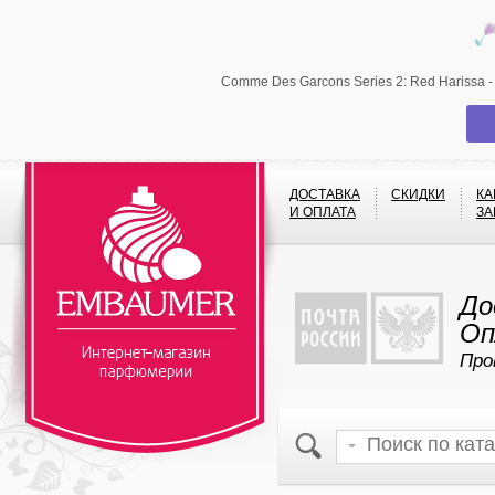
Comme Des Garcons Series 2: Red Harissa 
ДОСТАВКА
СКИДКИ
КА
И ОПЛАТА
ЗА
До
Оп
Про