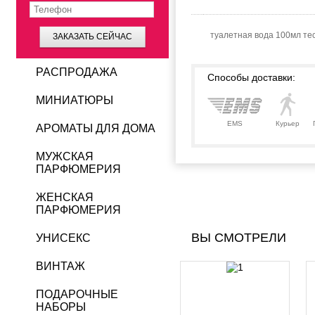
туалетная вода 100мл те
ЗАКАЗАТЬ СЕЙЧАС
РАСПРОДАЖА
Способы доставки:
МИНИАТЮРЫ
EMS
Курьер
АРОМАТЫ ДЛЯ ДОМА
МУЖСКАЯ
ПАРФЮМЕРИЯ
ЖЕНСКАЯ
ПАРФЮМЕРИЯ
ВЫ СМОТРЕЛИ
УНИСЕКС
ВИНТАЖ
ПОДАРОЧНЫЕ
НАБОРЫ