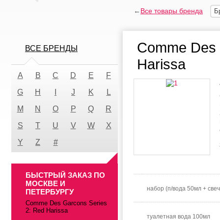
←
Все товары бренда
Б
Comme Des G
ВСЕ БРЕНДЫ
Harissa
A
B
C
D
E
F
G
H
I
J
K
L
M
N
O
P
Q
R
S
T
U
V
W
X
Y
Z
#
БЫСТРЫЙ ЗАКАЗ ПО
МОСКВЕ И
набор (п/вода 50мл + свеч
ПЕТЕРБУРГУ
Comme Des Garcons Series
2: Red Harissa
туалетная вода 100мл