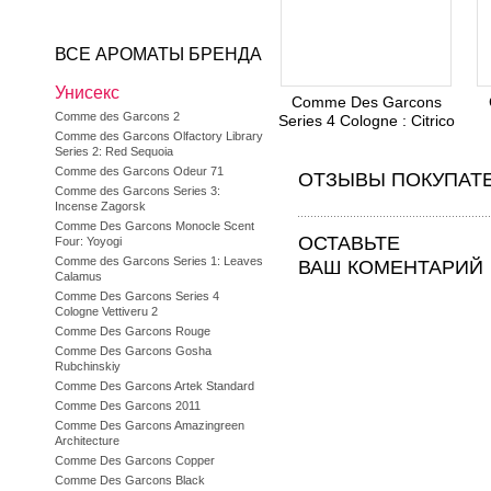
ВСЕ АРОМАТЫ БРЕНДА
Унисекс
Comme Des Garcons
Comme des Garcons 2
Series 4 Cologne : Citrico
Comme des Garcons Olfactory Library
Series 2: Red Sequoia
Comme des Garcons Odeur 71
ОТЗЫВЫ ПОКУПАТ
Comme des Garcons Series 3:
Incense Zagorsk
Comme Des Garcons Monocle Scent
ОСТАВЬТЕ
Four: Yoyogi
Comme des Garcons Series 1: Leaves
ВАШ КОМЕНТАРИЙ
Calamus
Comme Des Garcons Series 4
Cologne Vettiveru 2
Comme Des Garcons Rouge
Comme Des Garcons Gosha
Rubchinskiy
Comme Des Garcons Artek Standard
Comme Des Garcons 2011
Comme Des Garcons Amazingreen
Architecture
Comme Des Garcons Copper
Comme Des Garcons Black