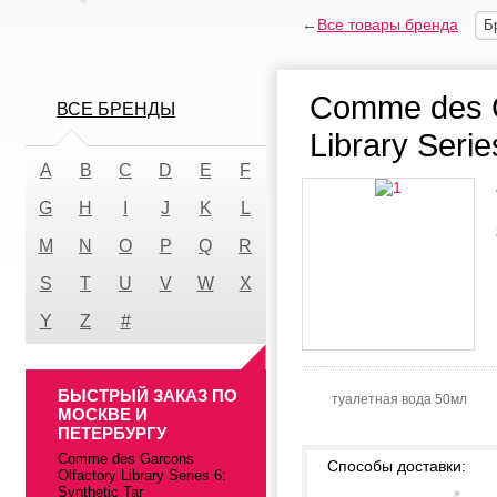
←
Все товары бренда
Б
Comme des G
ВСЕ БРЕНДЫ
Library Serie
A
B
C
D
E
F
G
H
I
J
K
L
M
N
O
P
Q
R
S
T
U
V
W
X
Y
Z
#
БЫСТРЫЙ ЗАКАЗ ПО
туалетная вода 50мл
МОСКВЕ И
ПЕТЕРБУРГУ
Comme des Garcons
Способы доставки:
Olfactory Library Series 6:
Synthetic Tar