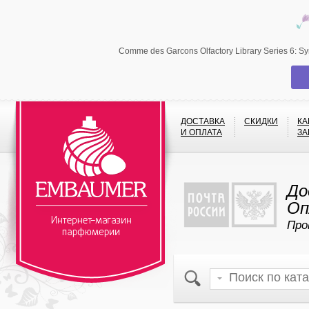
Comme des Garcons Olfactory Library Series 6: 
ДОСТАВКА
СКИДКИ
КА
И ОПЛАТА
ЗА
До
Оп
Про