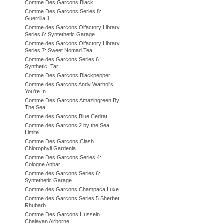
Comme Des Garcons Black
Comme Des Garcons Series 8:
Guerrilla 1
Comme des Garcons Olfactory Library
Series 6: Syntethetic Garage
Comme des Garcons Olfactory Library
Series 7: Sweet Nomad Tea
Comme des Garcons Series 6
Synthetic: Tar
Comme Des Garcons Blackpepper
Comme des Garcons Andy Warhol's
You're In
Comme Des Garcons Amazingreen By
The Sea
Comme des Garcons Blue Cedrat
Comme des Garcons 2 by the Sea
Limite
Comme Des Garcons Clash
Chlorophyll Gardenia
Comme Des Garcons Series 4:
Cologne Anbar
Comme des Garcons Series 6:
Syntethetic Garage
Comme des Garcons Champaca Luxe
Comme des Garcons Series 5 Sherbet
Rhubarb
Comme Des Garcons Hussein
Chalayan Airborne