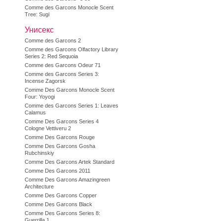
Comme des Garcons Monocle Scent
Tree: Sugi
Унисекс
Comme des Garcons 2
Comme des Garcons Olfactory Library
Series 2: Red Sequoia
Comme des Garcons Odeur 71
Comme des Garcons Series 3:
Incense Zagorsk
Comme Des Garcons Monocle Scent
Four: Yoyogi
Comme des Garcons Series 1: Leaves
Calamus
Comme Des Garcons Series 4
Cologne Vettiveru 2
Comme Des Garcons Rouge
Comme Des Garcons Gosha
Rubchinskiy
Comme Des Garcons Artek Standard
Comme Des Garcons 2011
Comme Des Garcons Amazingreen
Architecture
Comme Des Garcons Copper
Comme Des Garcons Black
Comme Des Garcons Series 8:
Guerrilla 1