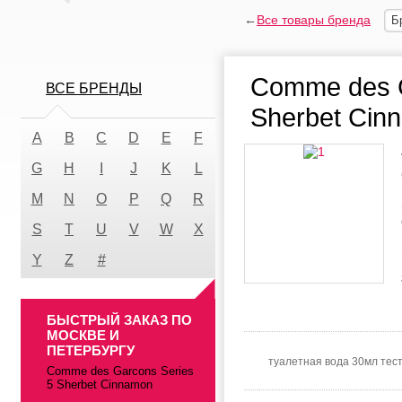
←
Все товары бренда
Б
Comme des G
ВСЕ БРЕНДЫ
Sherbet Cin
A
B
C
D
E
F
G
H
I
J
K
L
M
N
O
P
Q
R
S
T
U
V
W
X
Y
Z
#
БЫСТРЫЙ ЗАКАЗ ПО
МОСКВЕ И
ПЕТЕРБУРГУ
туалетная вода 30мл тес
Comme des Garcons Series
5 Sherbet Cinnamon