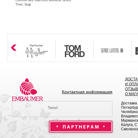
Comme des Garcons Monocle Scent
Tree: Sugi
ДОСТА
И ОПЛ
ОТЗЫ
Контактная информация
О МАГ
Доставка
Петербург
Tweet
Челябинск
Владивост
Мурманск 
Калуга, С
Смоленск,