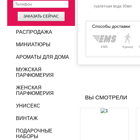
туалетная вода 30мл
ЗАКАЗАТЬ СЕЙЧАС
Способы доставки:
РАСПРОДАЖА
МИНИАТЮРЫ
EMS
Курьер
АРОМАТЫ ДЛЯ ДОМА
МУЖСКАЯ
ПАРФЮМЕРИЯ
ЖЕНСКАЯ
ПАРФЮМЕРИЯ
ВЫ СМОТРЕЛИ
УНИСЕКС
ВИНТАЖ
ПОДАРОЧНЫЕ
НАБОРЫ