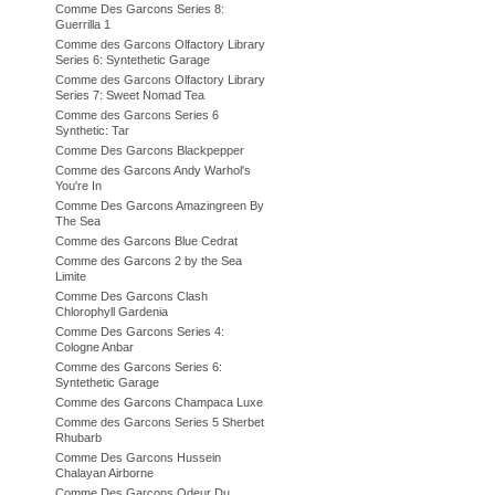
Comme Des Garcons Series 8:
Guerrilla 1
Comme des Garcons Olfactory Library
Series 6: Syntethetic Garage
Comme des Garcons Olfactory Library
Series 7: Sweet Nomad Tea
Comme des Garcons Series 6
Synthetic: Tar
Comme Des Garcons Blackpepper
Comme des Garcons Andy Warhol's
You're In
Comme Des Garcons Amazingreen By
The Sea
Comme des Garcons Blue Cedrat
Comme des Garcons 2 by the Sea
Limite
Comme Des Garcons Clash
Chlorophyll Gardenia
Comme Des Garcons Series 4:
Cologne Anbar
Comme des Garcons Series 6:
Syntethetic Garage
Comme des Garcons Champaca Luxe
Comme des Garcons Series 5 Sherbet
Rhubarb
Comme Des Garcons Hussein
Chalayan Airborne
Comme Des Garcons Odeur Du