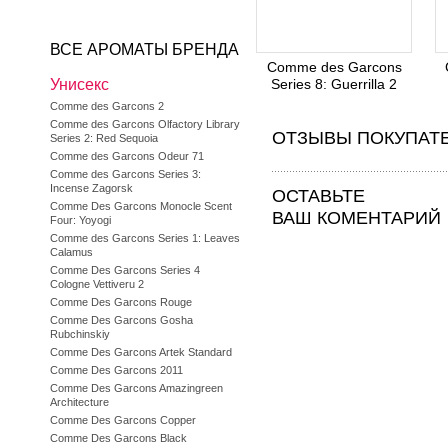
ВСЕ АРОМАТЫ БРЕНДА
Comme des Garcons
Унисекс
Series 8: Guerrilla 2
Comme des Garcons 2
Comme des Garcons Olfactory Library
ОТЗЫВЫ ПОКУПАТ
Series 2: Red Sequoia
Comme des Garcons Odeur 71
Comme des Garcons Series 3:
Incense Zagorsk
ОСТАВЬТЕ
Comme Des Garcons Monocle Scent
ВАШ КОМЕНТАРИЙ
Four: Yoyogi
Comme des Garcons Series 1: Leaves
Calamus
Comme Des Garcons Series 4
Cologne Vettiveru 2
Comme Des Garcons Rouge
Comme Des Garcons Gosha
Rubchinskiy
Comme Des Garcons Artek Standard
Comme Des Garcons 2011
Comme Des Garcons Amazingreen
Architecture
Comme Des Garcons Copper
Comme Des Garcons Black