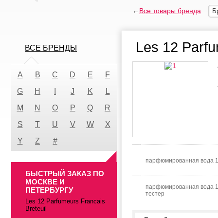
←
Все товары бренда
Б
Les 12 Parfu
ВСЕ БРЕНДЫ
A
B
C
D
E
F
G
H
I
J
K
L
M
N
O
P
Q
R
S
T
U
V
W
X
Y
Z
#
парфюмированная вода 
БЫСТРЫЙ ЗАКАЗ ПО
МОСКВЕ И
парфюмированная вода 
ПЕТЕРБУРГУ
тестер
Les 12 Parfumeurs Francais
Breteuil