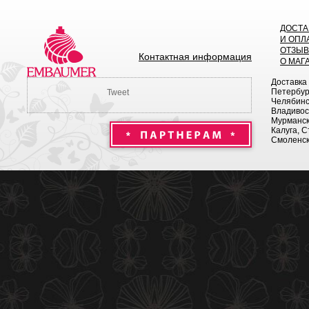
ДОСТА
И ОПЛ
ОТЗЫ
Контактная информация
О МАГ
Доставка
Петербург
Tweet
Челябинск
Владивост
Мурманск 
Калуга, С
Смоленск,