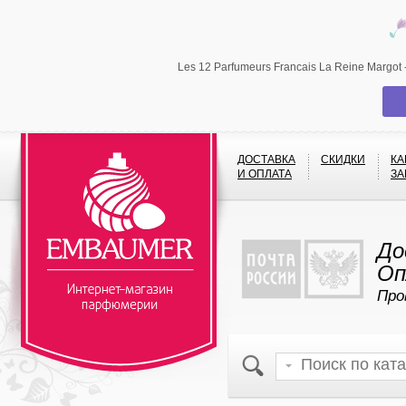
Les 12 Parfumeurs Francais La Reine Margo
ДОСТАВКА
СКИДКИ
КА
И ОПЛАТА
ЗА
До
Оп
Про