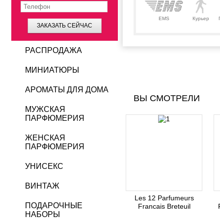
EMS
Курьер
ЗАКАЗАТЬ СЕЙЧАС
РАСПРОДАЖА
МИНИАТЮРЫ
АРОМАТЫ ДЛЯ ДОМА
ВЫ СМОТРЕЛИ
МУЖСКАЯ
ПАРФЮМЕРИЯ
ЖЕНСКАЯ
ПАРФЮМЕРИЯ
УНИСЕКС
ВИНТАЖ
Les 12 Parfumeurs
ПОДАРОЧНЫЕ
Francais Breteuil
НАБОРЫ