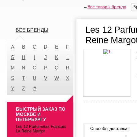
←
Все товары бренда
Б
Les 12 Parfu
ВСЕ БРЕНДЫ
Reine Margo
A
B
C
D
E
F
G
H
I
J
K
L
M
N
O
P
Q
R
S
T
U
V
W
X
Y
Z
#
БЫСТРЫЙ ЗАКАЗ ПО
МОСКВЕ И
ПЕТЕРБУРГУ
Les 12 Parfumeurs Francais
Способы доставки:
La Reine Margot