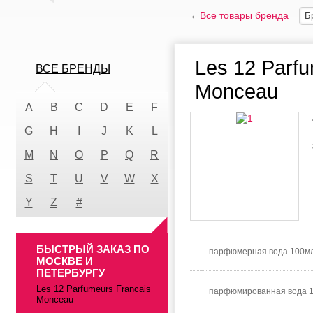
←
Все товары бренда
Б
Les 12 Parfu
ВСЕ БРЕНДЫ
Monceau
A
B
C
D
E
F
G
H
I
J
K
L
M
N
O
P
Q
R
S
T
U
V
W
X
Y
Z
#
БЫСТРЫЙ ЗАКАЗ ПО
парфюмерная вода 100мл
МОСКВЕ И
ПЕТЕРБУРГУ
Les 12 Parfumeurs Francais
парфюмированная вода 
Monceau