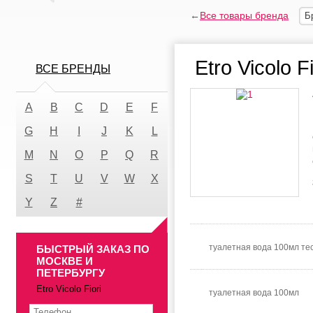
←
Все товары бренда
Б
Etro Vicolo Fi
ВСЕ БРЕНДЫ
A
B
C
D
E
F
G
H
I
J
K
L
M
N
O
P
Q
R
S
T
U
V
W
X
Y
Z
#
туалетная вода 100мл те
БЫСТРЫЙ ЗАКАЗ ПО
МОСКВЕ И
ПЕТЕРБУРГУ
Etro Vicolo Fiori
туалетная вода 100мл