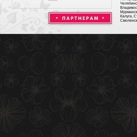
Челябинск
Владивост
Мурманск 
Калуга, С
Смоленск,