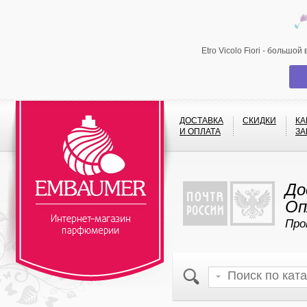
Etro Vicolo Fiori - больш
ДОСТАВКА
СКИДКИ
КА
И ОПЛАТА
ЗА
До
Оп
Про