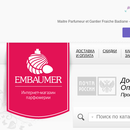
Maitre Parfumeur et Gantier Fraiche Badia
ДОСТАВКА
СКИДКИ
КА
И ОПЛАТА
ЗА
До
Оп
Про