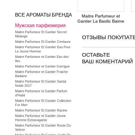
ВСЕ АРОМАТЫ БРЕНДА
Maitre Parfumeur et
Gantier La Basilic Baime
Мужская парфюмерия
Maitre Parfumeur Et Gantier Secret
Melange
ОТЗЫВЫ ПОКУПАТ
Maitre Parfumeur Et Gantier Centaure
Maitre Parfumeur Et Gantier Eau Pour
Le Jeune Homme
ОСТАВЬТЕ
Maitre Parfumeur et Gantier Eau des
ВАШ КОМЕНТАРИЙ
Iles
Maitre Parfumeur et Gantier Garrigue
Maitre Parfumeur et Gantier Fraiche
Badiane
Maitre Parfumeur Et Gantier Santal
Noble 2017
Maitre Parfumeur et Gantier Parfum
d'Habit
Maitre Parfumeur Et Gantier Collection
For Men
Maitre Parfumeur Et Gantier Racine
Maitre Parfumeur et Gantier Jeune
Homme Extravagante
Maitre Parfumeur Et Gantier Route Du
Vetiver