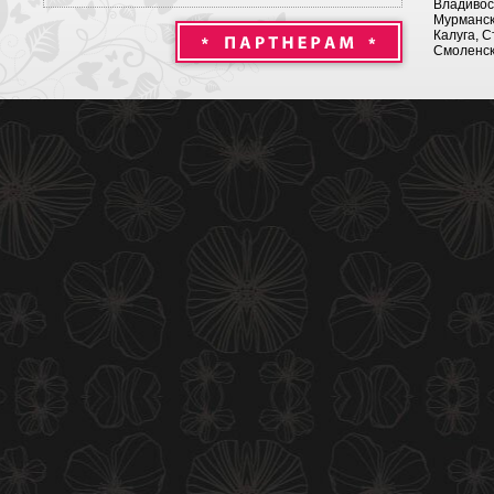
Владивост
Мурманск 
Калуга, С
Смоленск,