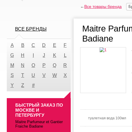
←
Все товары бренда
Б
Maitre Parfu
ВСЕ БРЕНДЫ
Badiane
A
B
C
D
E
F
G
H
I
J
K
L
M
N
O
P
Q
R
S
T
U
V
W
X
Y
Z
#
БЫСТРЫЙ ЗАКАЗ ПО
МОСКВЕ И
ПЕТЕРБУРГУ
туалетная вода 100мл
Maitre Parfumeur et Gantier
Fraiche Badiane