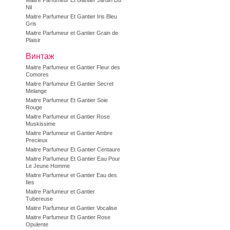
Maitre Parfumeur Et Gantier Jardin Du
Nil
Maitre Parfumeur Et Gantier Iris Bleu
Gris
Maitre Parfumeur et Gantier Grain de
Plaisir
Винтаж
Maitre Parfumeur et Gantier Fleur des
Comores
Maitre Parfumeur Et Gantier Secret
Melange
Maitre Parfumeur Et Gantier Soie
Rouge
Maitre Parfumeur et Gantier Rose
Muskissime
Maitre Parfumeur et Gantier Ambre
Precieux
Maitre Parfumeur Et Gantier Centaure
Maitre Parfumeur Et Gantier Eau Pour
Le Jeune Homme
Maitre Parfumeur et Gantier Eau des
Iles
Maitre Parfumeur et Gantier
Tubereuse
Maitre Parfumeur et Gantier Vocalise
Maitre Parfumeur Et Gantier Rose
Opulente