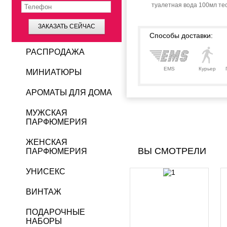
туалетная вода 100мл те
ЗАКАЗАТЬ СЕЙЧАС
Способы доставки:
РАСПРОДАЖА
EMS
Курьер
МИНИАТЮРЫ
АРОМАТЫ ДЛЯ ДОМА
МУЖСКАЯ
ПАРФЮМЕРИЯ
ЖЕНСКАЯ
ВЫ СМОТРЕЛИ
ПАРФЮМЕРИЯ
УНИСЕКС
ВИНТАЖ
ПОДАРОЧНЫЕ
НАБОРЫ