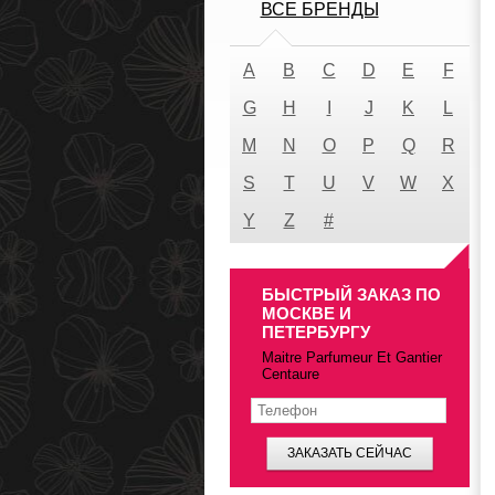
ВСЕ БРЕНДЫ
A
B
C
D
E
F
G
H
I
J
K
L
M
N
O
P
Q
R
S
T
U
V
W
X
Y
Z
#
БЫСТРЫЙ ЗАКАЗ ПО
МОСКВЕ И
ПЕТЕРБУРГУ
Maitre Parfumeur Et Gantier
Centaure
ЗАКАЗАТЬ СЕЙЧАС