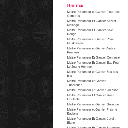
Винтаж
Maitre Parfumeur et Gantier Fleur des
Comores
Maitre Parfumeur Et Gantier Secret
Melange
Maitre Parfumeur Et Gantier Soie
Rouge
Maitre Parfumeur et Gantier Rose
Muskissime
Maitre Parfumeur et Gantier Ambre
Precieux
Maitre Parfumeur Et Gantier Centaure
Maitre Parfumeur Et Gantier Eau Pour
Le Jeune Homme
Maitre Parfumeur et Gantier Eau des
Iles
Maitre Parfumeur et Gantier
Tubereuse
Maitre Parfumeur et Gantier Vocalise
Maitre Parfumeur Et Gantier Rose
Opulente
Maitre Parfumeur et Gantier Garrigue
Maitre Parfumeur et Gantier Fraiche
Badiane
Maitre Parfumeur Et Gantier Jardin
Blanc
Maitre Parfumeur Et Gantier Sanguine