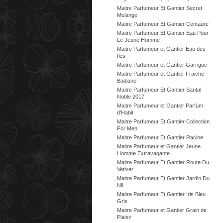
Maitre Parfumeur Et Gantier Secret
Melange
Maitre Parfumeur Et Gantier Centaure
Maitre Parfumeur Et Gantier Eau Pour
Le Jeune Homme
Maitre Parfumeur et Gantier Eau des
Iles
Maitre Parfumeur et Gantier Garrigue
Maitre Parfumeur et Gantier Fraiche
Badiane
Maitre Parfumeur Et Gantier Santal
Noble 2017
Maitre Parfumeur et Gantier Parfum
d'Habit
Maitre Parfumeur Et Gantier Collection
For Men
Maitre Parfumeur Et Gantier Racine
Maitre Parfumeur et Gantier Jeune
Homme Extravagante
Maitre Parfumeur Et Gantier Route Du
Vetiver
Maitre Parfumeur Et Gantier Jardin Du
Nil
Maitre Parfumeur Et Gantier Iris Bleu
Gris
Maitre Parfumeur et Gantier Grain de
Plaisir