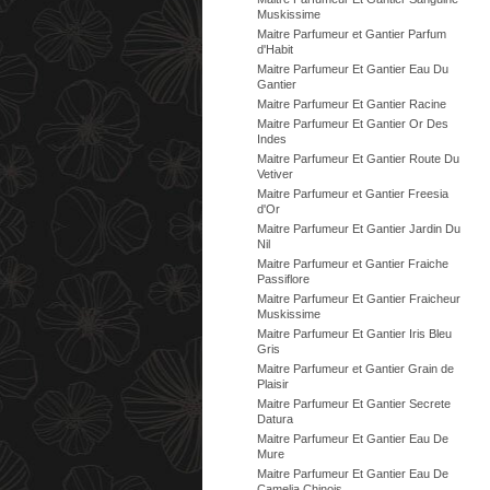
Muskissime
Maitre Parfumeur et Gantier Parfum
d'Habit
Maitre Parfumeur Et Gantier Eau Du
Gantier
Maitre Parfumeur Et Gantier Racine
Maitre Parfumeur Et Gantier Or Des
Indes
Maitre Parfumeur Et Gantier Route Du
Vetiver
Maitre Parfumeur et Gantier Freesia
d'Or
Maitre Parfumeur Et Gantier Jardin Du
Nil
Maitre Parfumeur et Gantier Fraiche
Passiflore
Maitre Parfumeur Et Gantier Fraicheur
Muskissime
Maitre Parfumeur Et Gantier Iris Bleu
Gris
Maitre Parfumeur et Gantier Grain de
Plaisir
Maitre Parfumeur Et Gantier Secrete
Datura
Maitre Parfumeur Et Gantier Eau De
Mure
Maitre Parfumeur Et Gantier Eau De
Camelia Chinois