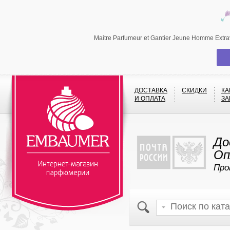
Maitre Parfumeur et Gantier Jeune Homme Ext
ДОСТАВКА
СКИДКИ
КА
И ОПЛАТА
ЗА
До
Оп
Про