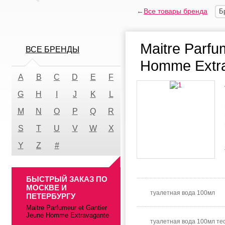
←
Все товары бренда
Б
Maitre Parfu
ВСЕ БРЕНДЫ
Homme Extr
A
B
C
D
E
F
G
H
I
J
K
L
M
N
O
P
Q
R
S
T
U
V
W
X
Y
Z
#
БЫСТРЫЙ ЗАКАЗ ПО
МОСКВЕ И
туалетная вода 100мл
ПЕТЕРБУРГУ
Maitre Parfumeur et Gantier
Jeune Homme Extravagante
туалетная вода 100мл те