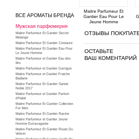
Maitre Parfumeur Et
ВСЕ АРОМАТЫ БРЕНДА
Gantier Eau Pour Le
G
Jeune Homme
Мужская парфюмерия
ОТЗЫВЫ ПОКУПАТ
Maitre Parfumeur Et Gantier Secret
Melange
Maitre Parfumeur Et Gantier Centaure
Maitre Parfumeur Et Gantier Eau Pour
ОСТАВЬТЕ
Le Jeune Homme
ВАШ КОМЕНТАРИЙ
Maitre Parfumeur et Gantier Eau des
Iles
Maitre Parfumeur et Gantier Garrigue
Maitre Parfumeur et Gantier Fraiche
Badiane
Maitre Parfumeur Et Gantier Santal
Noble 2017
Maitre Parfumeur et Gantier Parfum
d'Habit
Maitre Parfumeur Et Gantier Collection
For Men
Maitre Parfumeur Et Gantier Racine
Maitre Parfumeur et Gantier Jeune
Homme Extravagante
Maitre Parfumeur Et Gantier Route Du
Vetiver