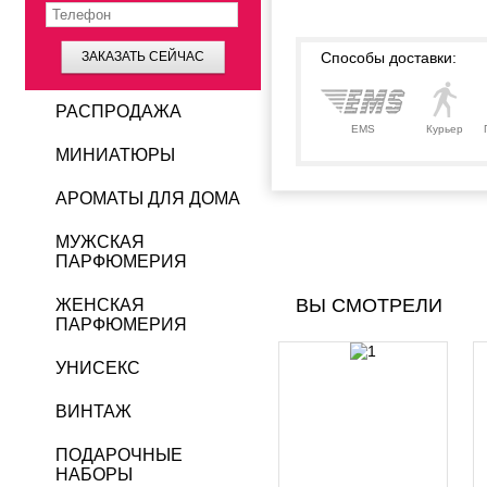
ЗАКАЗАТЬ СЕЙЧАС
Способы доставки:
РАСПРОДАЖА
EMS
Курьер
МИНИАТЮРЫ
АРОМАТЫ ДЛЯ ДОМА
МУЖСКАЯ
ПАРФЮМЕРИЯ
ВЫ СМОТРЕЛИ
ЖЕНСКАЯ
ПАРФЮМЕРИЯ
УНИСЕКС
ВИНТАЖ
ПОДАРОЧНЫЕ
НАБОРЫ