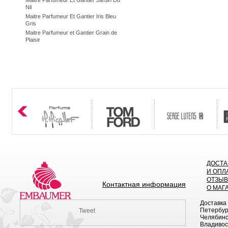
Maitre Parfumeur Et Gantier Jardin Du
Nil
Maitre Parfumeur Et Gantier Iris Bleu
Gris
Maitre Parfumeur et Gantier Grain de
Plaisir
ДОСТА
И ОПЛ
ОТЗЫ
Контактная информация
О МАГ
Доставка
Петербург
Tweet
Челябинск
Владивост