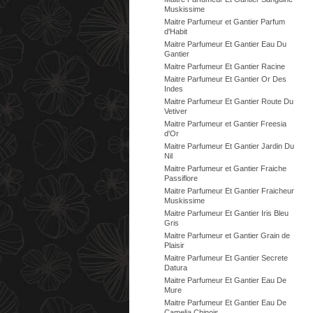
Muskissime
Maitre Parfumeur et Gantier Parfum
d'Habit
Maitre Parfumeur Et Gantier Eau Du
Gantier
Maitre Parfumeur Et Gantier Racine
Maitre Parfumeur Et Gantier Or Des
Indes
Maitre Parfumeur Et Gantier Route Du
Vetiver
Maitre Parfumeur et Gantier Freesia
d'Or
Maitre Parfumeur Et Gantier Jardin Du
Nil
Maitre Parfumeur et Gantier Fraiche
Passiflore
Maitre Parfumeur Et Gantier Fraicheur
Muskissime
Maitre Parfumeur Et Gantier Iris Bleu
Gris
Maitre Parfumeur et Gantier Grain de
Plaisir
Maitre Parfumeur Et Gantier Secrete
Datura
Maitre Parfumeur Et Gantier Eau De
Mure
Maitre Parfumeur Et Gantier Eau De
Camelia Chinois