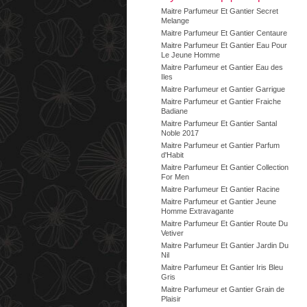
Maitre Parfumeur Et Gantier Secret
Melange
Maitre Parfumeur Et Gantier Centaure
Maitre Parfumeur Et Gantier Eau Pour
Le Jeune Homme
Maitre Parfumeur et Gantier Eau des
Iles
Maitre Parfumeur et Gantier Garrigue
Maitre Parfumeur et Gantier Fraiche
Badiane
Maitre Parfumeur Et Gantier Santal
Noble 2017
Maitre Parfumeur et Gantier Parfum
d'Habit
Maitre Parfumeur Et Gantier Collection
For Men
Maitre Parfumeur Et Gantier Racine
Maitre Parfumeur et Gantier Jeune
Homme Extravagante
Maitre Parfumeur Et Gantier Route Du
Vetiver
Maitre Parfumeur Et Gantier Jardin Du
Nil
Maitre Parfumeur Et Gantier Iris Bleu
Gris
Maitre Parfumeur et Gantier Grain de
Plaisir