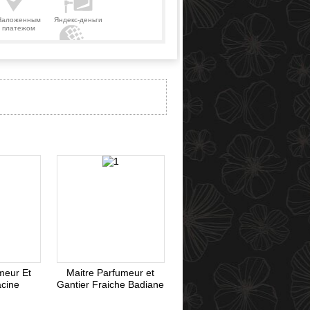
Наложенным
Яндекс-деньги
платежом
Webmoney
meur Et
Maitre Parfumeur et
acine
Gantier Fraiche Badiane