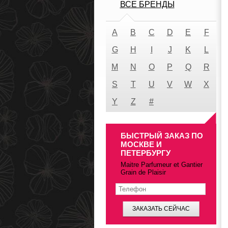
ВСЕ БРЕНДЫ
A
B
C
D
E
F
G
H
I
J
K
L
M
N
O
P
Q
R
S
T
U
V
W
X
Y
Z
#
БЫСТРЫЙ ЗАКАЗ ПО
МОСКВЕ И
ПЕТЕРБУРГУ
Maitre Parfumeur et Gantier
Grain de Plaisir
ЗАКАЗАТЬ СЕЙЧАС