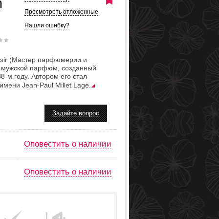
n
Просмотреть отложенные
Нашли ошибку?
laisir (Мастер парфюмерии и
– мужской парфюм, созданный
88-м году. Автором его стал
мени Jean-Paul Millet Lage.
Задайте вопрос
Оповестить о наличии
Оповестить о наличии