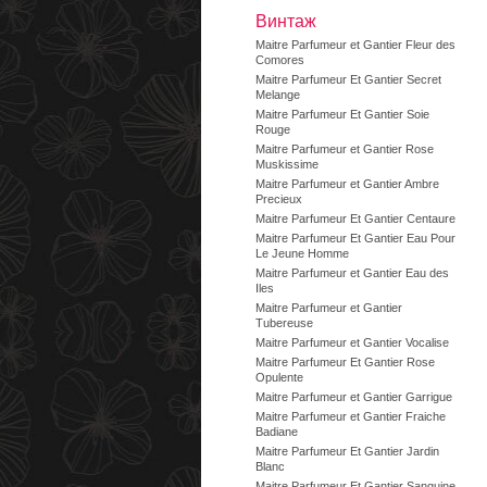
Винтаж
Maitre Parfumeur et Gantier Fleur des
Comores
Maitre Parfumeur Et Gantier Secret
Melange
Maitre Parfumeur Et Gantier Soie
Rouge
Maitre Parfumeur et Gantier Rose
Muskissime
Maitre Parfumeur et Gantier Ambre
Precieux
Maitre Parfumeur Et Gantier Centaure
Maitre Parfumeur Et Gantier Eau Pour
Le Jeune Homme
Maitre Parfumeur et Gantier Eau des
Iles
Maitre Parfumeur et Gantier
Tubereuse
Maitre Parfumeur et Gantier Vocalise
Maitre Parfumeur Et Gantier Rose
Opulente
Maitre Parfumeur et Gantier Garrigue
Maitre Parfumeur et Gantier Fraiche
Badiane
Maitre Parfumeur Et Gantier Jardin
Blanc
Maitre Parfumeur Et Gantier Sanguine