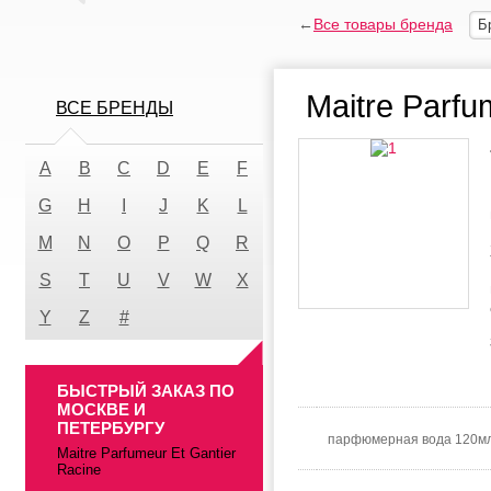
←
Все товары бренда
Б
Maitre Parfu
ВСЕ БРЕНДЫ
A
B
C
D
E
F
G
H
I
J
K
L
M
N
O
P
Q
R
S
T
U
V
W
X
Y
Z
#
БЫСТРЫЙ ЗАКАЗ ПО
МОСКВЕ И
ПЕТЕРБУРГУ
парфюмерная вода 120м
Maitre Parfumeur Et Gantier
Racine