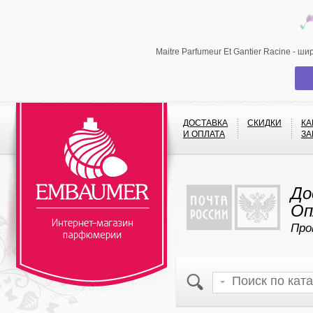
Maitre Parfumeur Et Gantier Racine - 
ДОСТАВКА
СКИДКИ
КА
И ОПЛАТА
ЗА
До
Оп
Про