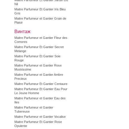
Maitre Parfumeur Et Gantier Jardin Du
Nil
Maitre Parfumeur Et Gantier Iris Bleu
Gris
Maitre Parfumeur et Gantier Grain de
Plaisir
Винтаж
Maitre Parfumeur et Gantier Fleur des
Comores
Maitre Parfumeur Et Gantier Secret
Melange
Maitre Parfumeur Et Gantier Soie
Rouge
Maitre Parfumeur et Gantier Rose
Muskissime
Maitre Parfumeur et Gantier Ambre
Precieux
Maitre Parfumeur Et Gantier Centaure
Maitre Parfumeur Et Gantier Eau Pour
Le Jeune Homme
Maitre Parfumeur et Gantier Eau des
Iles
Maitre Parfumeur et Gantier
Tubereuse
Maitre Parfumeur et Gantier Vocalise
Maitre Parfumeur Et Gantier Rose
Opulente