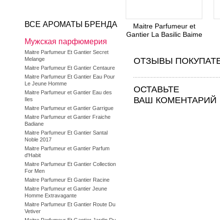
ВСЕ АРОМАТЫ БРЕНДА
Maitre Parfumeur et
Gantier La Basilic Baime
Мужская парфюмерия
Maitre Parfumeur Et Gantier Secret
Melange
ОТЗЫВЫ ПОКУПАТ
Maitre Parfumeur Et Gantier Centaure
Maitre Parfumeur Et Gantier Eau Pour
Le Jeune Homme
ОСТАВЬТЕ
Maitre Parfumeur et Gantier Eau des
ВАШ КОМЕНТАРИЙ
Iles
Maitre Parfumeur et Gantier Garrigue
Maitre Parfumeur et Gantier Fraiche
Badiane
Maitre Parfumeur Et Gantier Santal
Noble 2017
Maitre Parfumeur et Gantier Parfum
d'Habit
Maitre Parfumeur Et Gantier Collection
For Men
Maitre Parfumeur Et Gantier Racine
Maitre Parfumeur et Gantier Jeune
Homme Extravagante
Maitre Parfumeur Et Gantier Route Du
Vetiver