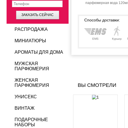
парфюмерная вода 120мл
ЗАКАЗАТЬ СЕЙЧАС
Способы доставки:
РАСПРОДАЖА
EMS
Курьер
МИНИАТЮРЫ
АРОМАТЫ ДЛЯ ДОМА
МУЖСКАЯ
ПАРФЮМЕРИЯ
ЖЕНСКАЯ
ВЫ СМОТРЕЛИ
ПАРФЮМЕРИЯ
УНИСЕКС
ВИНТАЖ
ПОДАРОЧНЫЕ
НАБОРЫ