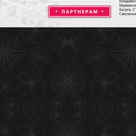
Владивост
Мурманск 
Калуга, С
Смоленск,